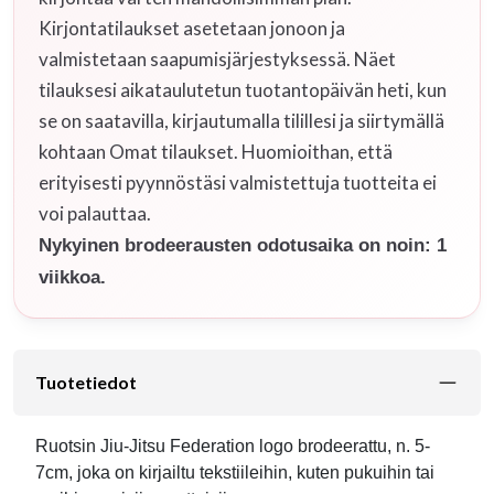
Kirjontatilaukset asetetaan jonoon ja
valmistetaan saapumisjärjestyksessä. Näet
tilauksesi aikataulutetun tuotantopäivän heti, kun
se on saatavilla, kirjautumalla tilillesi ja siirtymällä
kohtaan Omat tilaukset. Huomioithan, että
erityisesti pyynnöstäsi valmistettuja tuotteita ei
voi palauttaa.
Nykyinen brodeerausten odotusaika on noin: 1
viikkoa.
Tuotetiedot
Ruotsin Jiu-Jitsu Federation logo brodeerattu, n. 5-
7cm, joka on kirjailtu tekstiileihin, kuten pukuihin tai