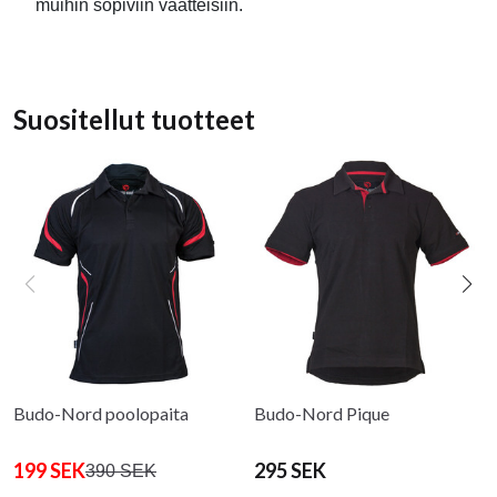
muihin sopiviin vaatteisiin.
Suositellut tuotteet
Budo-Nord poolopaita
Budo-Nord Pique
199 SEK
295 SEK
390 SEK