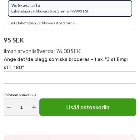
Verkkovarasto
Lähetetään verkkovarastostamme - 999931 St
Tuote lähetetään verkkovarastostamme.
95 SEK
ilman arvonlisäveroa: 76.00 SEK
Ange det/de plagg som ska broderas - t.ex. "3 st Empi
strl. 180"
Enintään 60 merkkiä
remove
add
Lisää ostoskoriin