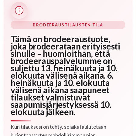
BRODEERAUSTILAUSTEN TILA
Tämä on brodeeraustuote,
joka brodeerataan erityisesti
sinulle – huomioithan, että
brodeerauspalvelumme on
suljettu 13. heinäkuuta ja 10.
elokuuta välisenä aikana. 6.
heinäkuuta ja 10. elokuuta
välisenä aikana saapuneet
tilaukset valmistuvat
saapumisjärjestyksessä 10.
elokuuta jälkeen.
Kun tilauksesi on tehty, se aikataulutetaan
kirjontaa varten mahdollisimman pian.