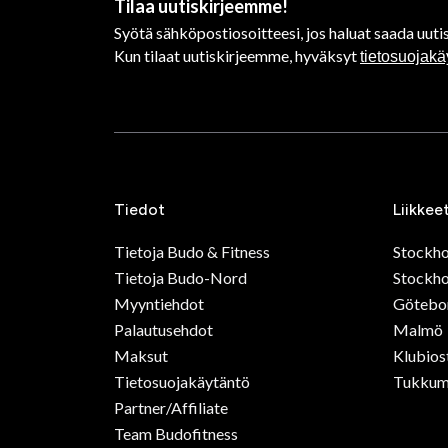
Tilaa uutiskirjeemme!
Syötä sähköpostiosoitteesi, jos haluat saada uutis
Kun tilaat uutiskirjeemme, hyväksyt
tietosuojak
Tiedot
Liikkee
Tietoja Budo & Fitness
Stockh
Tietoja Budo-Nord
Stockho
Myyntiehdot
Götebo
Palautusehdot
Malmö
Maksut
Klubios
Tietosuojakäytäntö
Tukkum
Partner/Affiliate
Team Budofitness