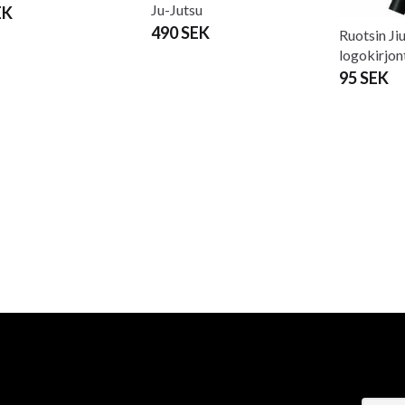
Ju-Jutsu
EK
490 SEK
Ruotsin Jiu
logokirjon
95 SEK