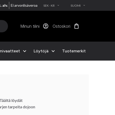
. alv.
Ei arvonlisäveroa
SEK - KR
SUOMI
EXPAND_MORE
EXPAND_MORE
account_circle
shopping_bag
Minun tilini
Ostoskori
expand_more
expand_more
nivaatteet
Löytöjä
Tuotemerkit
 Täältä löydät
arjen tarpeita dojoon