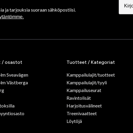
ia ja tarjouksia suoraan sähköpostiisi.
äytäntömme.
t / osastot
Tuotteet / Kategoriat
olm Sveavägen
Kamppailulajit/tuotteet
lm Västberga
Kamppailulajit/tyyli
rg
Kamppailuseurat
Ravintolisät
toksilla
Harjoitusvälineet
yyntiosasto
Treenivaatteet
Löytöjä