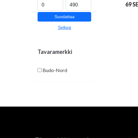
69 S
Suodattaa
Selkeä
Tavaramerkki
Budo-Nord