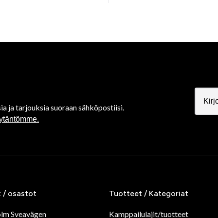
ia ja tarjouksia suoraan sähköpostiisi.
äytäntömme.
t / osastot
Tuotteet / Kategoriat
olm Sveavägen
Kamppailulajit/tuotteet