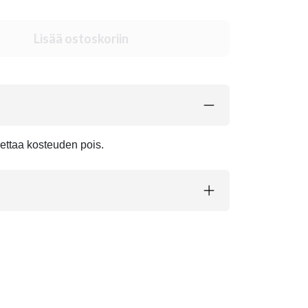
Lisää ostoskoriin
jettaa kosteuden pois.