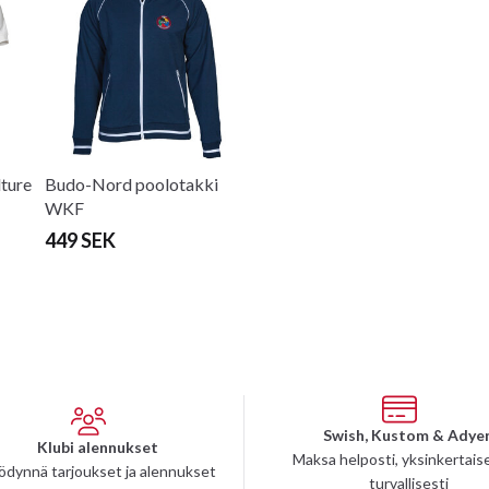
ture
Budo-Nord poolotakki
WKF
449 SEK
Swish, Kustom & Adye
Klubi alennukset
Maksa helposti, yksinkertaise
ödynnä tarjoukset ja alennukset
turvallisesti