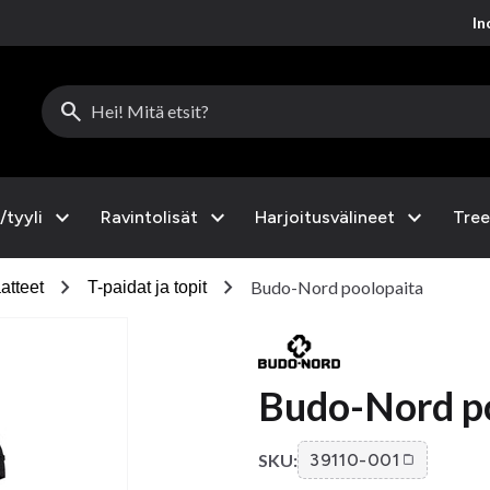
Inc
search
expand_more
expand_more
expand_more
/tyyli
Ravintolisät
Harjoitusvälineet
Tree
chevron_right
chevron_right
Budo-Nord poolopaita
atteet
T-paidat ja topit
Budo-Nord p
SKU:
39110-001