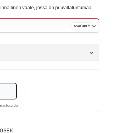
minnallinen vaate, jossa on puuvillatuntumaa.
6 variantit
arastosaldo.
20 SEK