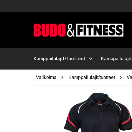
expand_more
Kamppailulajit/tuotteet
Kamppailulajit
chevron_right
chevron_right
Valikoima
Kamppailulajit/tuotteet
Va