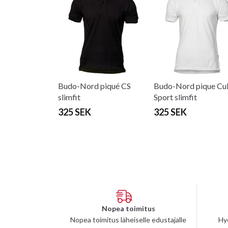
Budo-Nord piqué CS
Budo-Nord pique Cul
slimfit
Sport slimfit
325 SEK
325 SEK
Nopea toimitus
Nopea toimitus läheiselle edustajalle
Hy