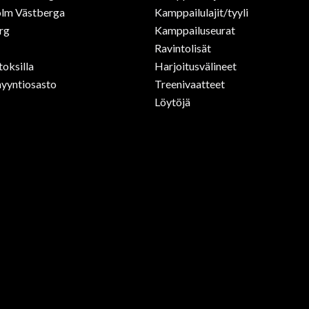
lm Västberga
Kamppailulajit/tyyli
rg
Kamppailuseurat
Ravintolisät
toksilla
Harjoitusvälineet
yyntiosasto
Treenivaatteet
Löytöjä