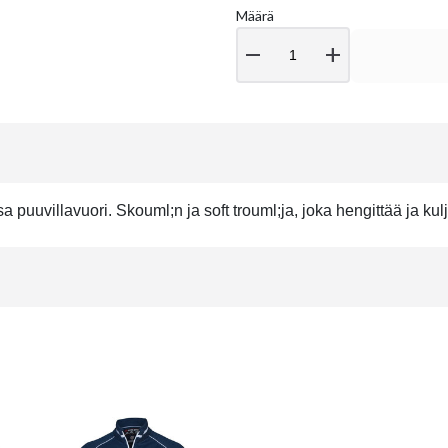
Määrä
remove
add
a puuvillavuori. Skouml;n ja soft trouml;ja, joka hengittää ja kul