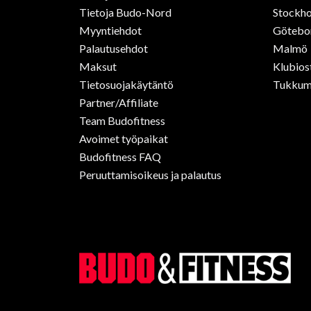
Tietoja Budo-Nord
Stockho
Myyntiehdot
Götebo
Palautusehdot
Malmö
Maksut
Klubios
Tietosuojakäytäntö
Tukkum
Partner/Affiliate
Team Budofitness
Avoimet työpaikat
Budofitness FAQ
Peruuttamisoikeus ja palautus