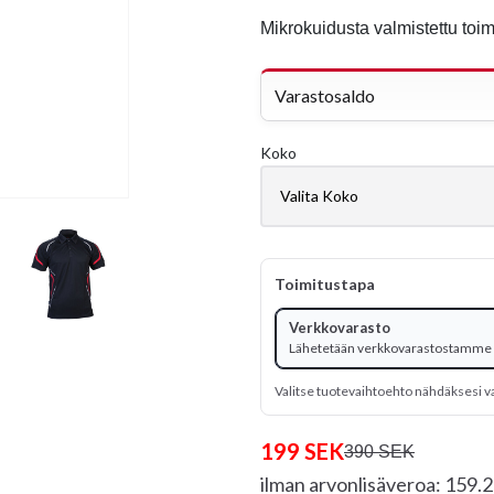
Mikrokuidusta valmistettu toi
Varastosaldo
Koko
Toimitustapa
Verkkovarasto
Lähetetään verkkovarastostamme
Valitse tuotevaihtoehto nähdäksesi v
199 SEK
390 SEK
ilman arvonlisäveroa: 159.