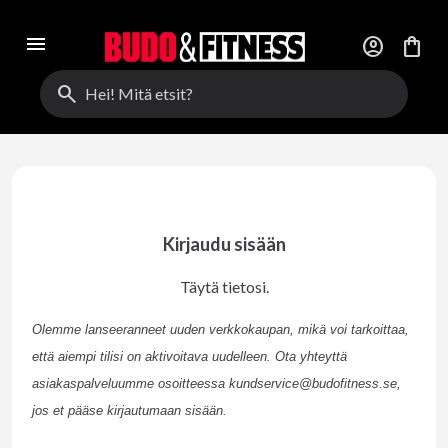
menu
account_circle
shopping_bag
search
Kirjaudu sisään
Täytä tietosi.
Olemme lanseeranneet uuden verkkokaupan, mikä voi tarkoittaa,
että aiempi tilisi on aktivoitava uudelleen. Ota yhteyttä
asiakaspalveluumme osoitteessa kundservice@budofitness.se,
jos et pääse kirjautumaan sisään.