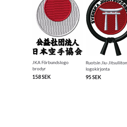
JKA Förbundslogo
Ruotsin Jiu-Jitsuliito
brodyr
logokirjonta
158 SEK
95 SEK