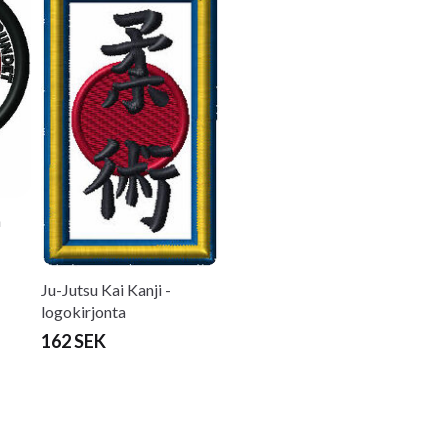
n
Ju-Jutsu Kai Kanji -
logokirjonta
162 SEK