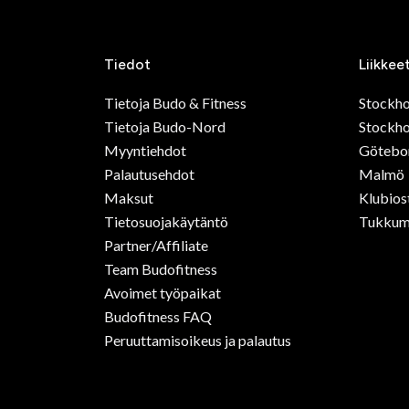
Tiedot
Liikkee
Tietoja Budo & Fitness
Stockh
Tietoja Budo-Nord
Stockho
Myyntiehdot
Götebo
Palautusehdot
Malmö
Maksut
Klubios
Tietosuojakäytäntö
Tukkum
Partner/Affiliate
Team Budofitness
Avoimet työpaikat
Budofitness FAQ
Peruuttamisoikeus ja palautus