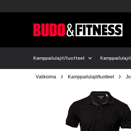
expand_more
Kamppailulajit/tuotteet
Kamppailulajit
chevron_right
chevron_right
Valikoima
Kamppailulajit/tuotteet
Jo