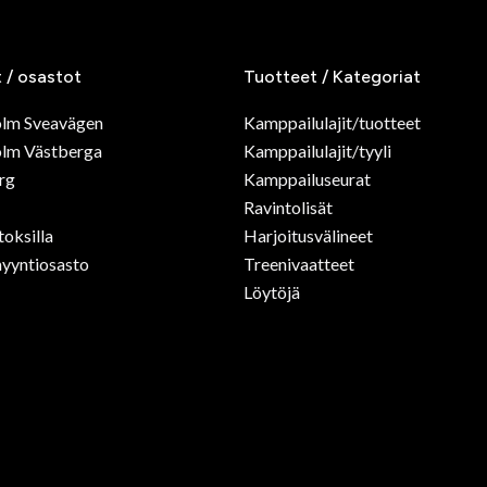
t / osastot
Tuotteet / Kategoriat
olm Sveavägen
Kamppailulajit/tuotteet
lm Västberga
Kamppailulajit/tyyli
rg
Kamppailuseurat
Ravintolisät
toksilla
Harjoitusvälineet
yyntiosasto
Treenivaatteet
Löytöjä