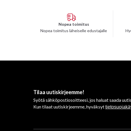
Nopea toimitus
Nopea toimitus läheiselle edustajalle
Hy
Tilaa uutiskirjeemme!
Syötä sähköpostiosoitteesi, jos haluat saada uutis
Kun tilaat uutiskirjeemme, hyväksyt
tietosuojak