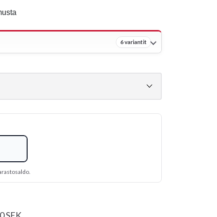
musta
6 variantit
arastosaldo.
00 SEK