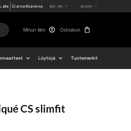
. alv.
Ei arvonlisäveroa
SEK - KR
SUOMI
EXPAND_MORE
EXPAND_MORE
account_circle
shopping_bag
Minun tilini
Ostoskori
expand_more
expand_more
nivaatteet
Löytöjä
Tuotemerkit
qué CS slimfit