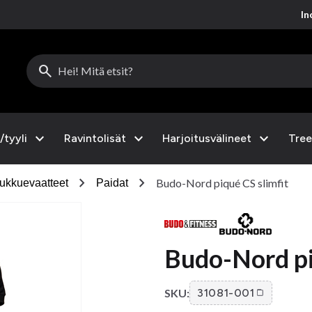
Inc
search
expand_more
expand_more
expand_more
/tyyli
Ravintolisät
Harjoitusvälineet
Tree
chevron_right
chevron_right
Budo-Nord piqué CS slimfit
ukkuevaatteet
Paidat
Budo-Nord pi
SKU:
31081-001