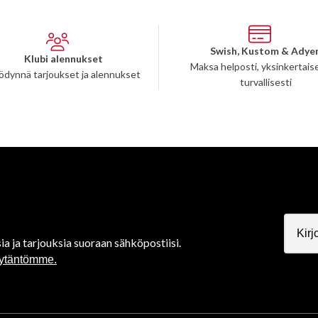
Swish, Kustom & Adye
Klubi alennukset
Maksa helposti, yksinkertaise
ödynnä tarjoukset ja alennukset
turvallisesti
ia ja tarjouksia suoraan sähköpostiisi.
äytäntömme.