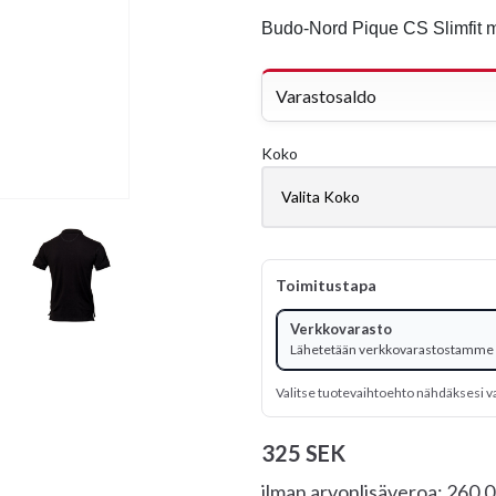
Budo-Nord Pique CS Slimfit 
Varastosaldo
Koko
Toimitustapa
Verkkovarasto
Lähetetään verkkovarastostamme
Valitse tuotevaihtoehto nähdäksesi v
325 SEK
ilman arvonlisäveroa: 260.