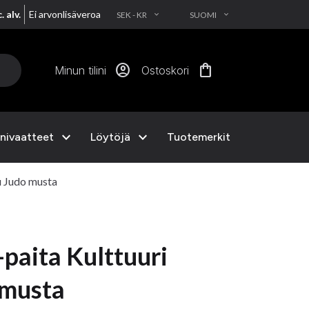
. alv.
Ei arvonlisäveroa
SEK - KR
SUOMI
EXPAND_MORE
EXPAND_MORE
account_circle
shopping_bag
Minun tilini
Ostoskori
expand_more
expand_more
nivaatteet
Löytöjä
Tuotemerkit
u Judo musta
paita Kulttuuri
 musta