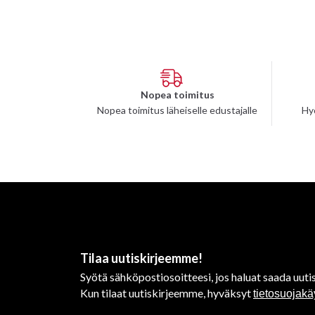
Nopea toimitus
Nopea toimitus läheiselle edustajalle
Hy
Tilaa uutiskirjeemme!
Syötä sähköpostiosoitteesi, jos haluat saada uutis
Kun tilaat uutiskirjeemme, hyväksyt
tietosuojak