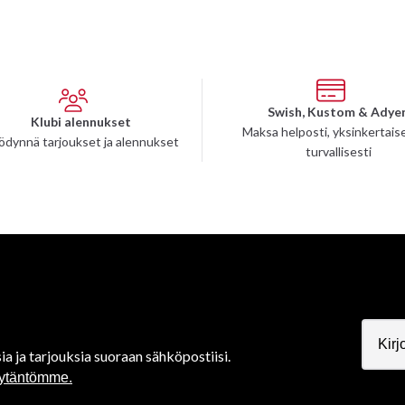
Swish, Kustom & Adye
Klubi alennukset
Maksa helposti, yksinkertaise
ödynnä tarjoukset ja alennukset
turvallisesti
ia ja tarjouksia suoraan sähköpostiisi.
äytäntömme.