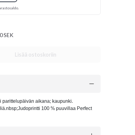
arastosaldo.
00 SEK
Lisää ostoskoriin
ai parittelupäivän aikana; kaupunki.
yliä.nbsp;Judoprintti 100 % puuvillaa Perfect