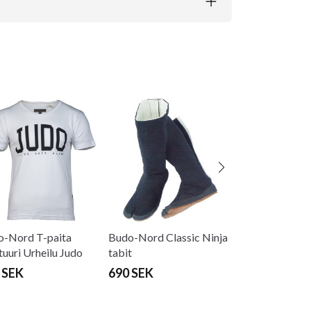
Budo-Nord T-p
Kulttuuri Urhei
valkoinen
290 SEK
o-Nord T-paita
Budo-Nord Classic Ninja
tuuri Urheilu Judo
tabit
oinen
 SEK
690 SEK