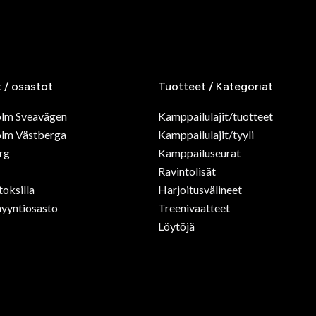
t / osastot
Tuotteet / Kategoriat
olm Sveavägen
Kamppailulajit/tuotteet
lm Västberga
Kamppailulajit/tyyli
rg
Kamppailuseurat
Ravintolisät
toksilla
Harjoitusvälineet
yyntiosasto
Treenivaatteet
Löytöjä