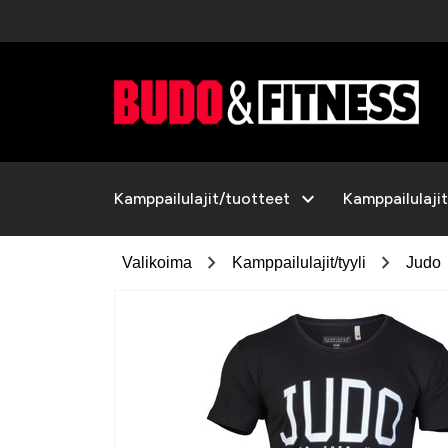
expand_more
Kamppailulajit/tuotteet
Kamppailulajit
chevron_right
chevron_right
Valikoima
Kamppailulajit/tyyli
Judo