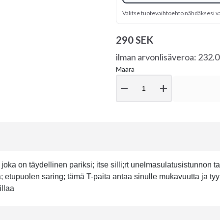
Valitse tuotevaihtoehto nähdäksesi v
290 SEK
ilman arvonlisäveroa: 232.
Määrä
remove
add
joka on täydellinen pariksi; itse silli;rt unelmasulatusistunnon t
ä; etupuolen saring; tämä T-paita antaa sinulle mukavuutta ja ty
illaa