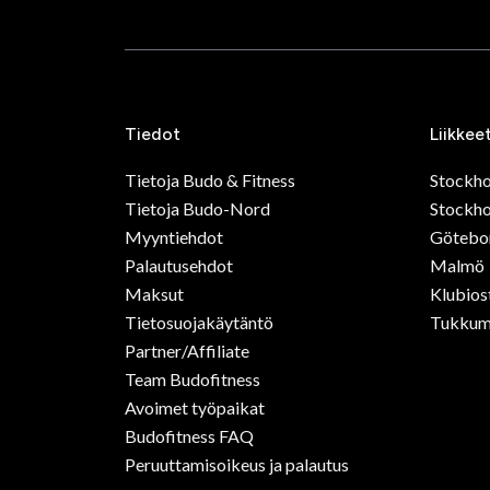
Tiedot
Liikkee
Tietoja Budo & Fitness
Stockh
Tietoja Budo-Nord
Stockho
Myyntiehdot
Götebo
Palautusehdot
Malmö
Maksut
Klubios
Tietosuojakäytäntö
Tukkum
Partner/Affiliate
Team Budofitness
Avoimet työpaikat
Budofitness FAQ
Peruuttamisoikeus ja palautus