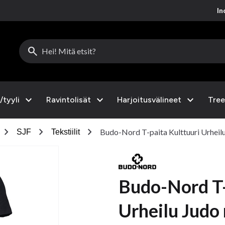
Inc
search
expand_more
expand_more
expand_more
/tyyli
Ravintolisät
Harjoitusvälineet
Tree
chevron_right
chevron_right
chevron_right
Budo-Nord T-paita Kulttuuri Urheil
SJF
Tekstiilit
Budo-Nord T-
Urheilu Judo