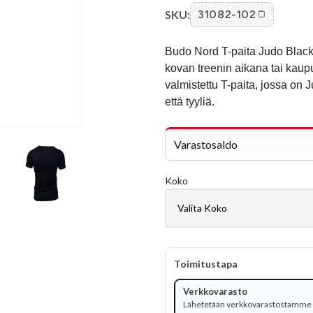
SKU:
31082-102
Budo Nord T-paita Judo Black o
kovan treenin aikana tai kau
valmistettu T-paita, jossa on 
että tyyliä.
Varastosaldo
Koko
Toimitustapa
Verkkovarasto
Lähetetään verkkovarastostamme