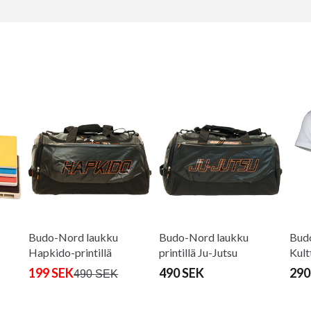
Budo-Nord laukku
Budo-Nord laukku
Bud
Hapkido-printillä
printillä Ju-Jutsu
Kult
valk
199 SEK
490 SEK
290
490 SEK