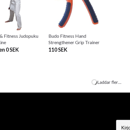
& Fitness Judopuku
Budo Fitness Hand
Line
Strengthener Grip Trainer
en 0 SEK
110 SEK
Laddar fler…