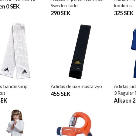
Sweden Judo
koulutus
en 0 SEK
290 SEK
325 SEK
s bändin Grip
Adidas deluxe musta vyö
Adidas ju
tus
3 Regular F
455 SEK
SEK
Alkaen 2