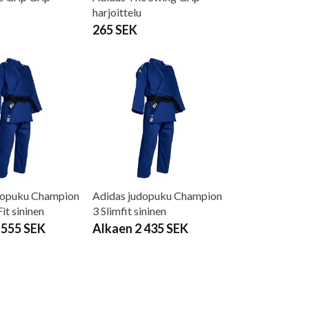
harjoittelu
265 SEK
dopuku Champion
Adidas judopuku Champion
it sininen
3 Slimfit sininen
 555 SEK
Alkaen 2 435 SEK