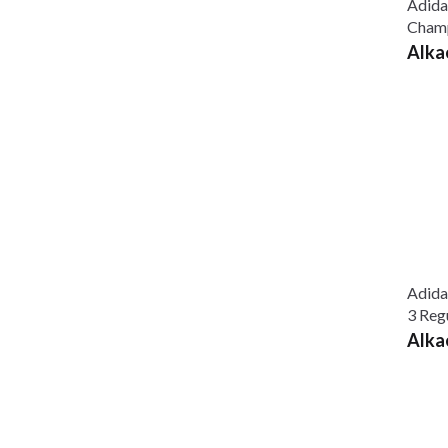
Adida
Champ
Alka
Adida
3 Regu
Alka