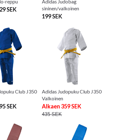
do-reppu
Adidas Judobag
sininen/valkoinen
29 SEK
199 SEK
dopuku Club J350
Adidas Judopuku Club J350
Valkoinen
95 SEK
Alkaen 359 SEK
435 SEK