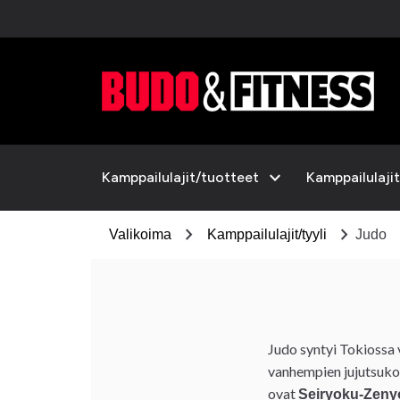
expand_more
Kamppailulajit/tuotteet
Kamppailulajit
chevron_right
chevron_right
Valikoima
Kamppailulajit/tyyli
Judo
Judo syntyi Tokiossa
vanhempien jujutsukoul
ovat
Seiryoku-Zeny