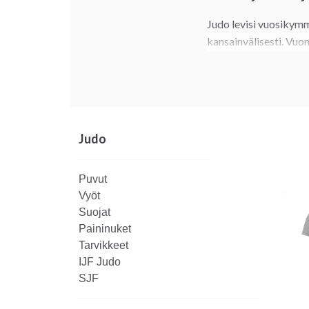
Judo levisi vuosikymm
kansainvälisesti. Vuon
maailmanlaajuisesti yl
Judo oli ensimmäistä 
alkaen ja naisten jud
myös sekajoukkuekilp
Judo
Kilpailujudo ratkeaa he
puolikas piste; kaksi 
Puvut
selkeiden pistekritee
Vyöt
Suojat
Nykyisin kansainväli
Paininuket
kilpailujen ympärille
Tarvikkeet
kehoa ja mieltä sekä e
IJF Judo
SJF