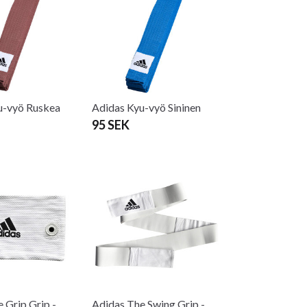
u-vyö Ruskea
Adidas Kyu-vyö Sininen
95 SEK
 Grip Grip -
Adidas The Swing Grip -