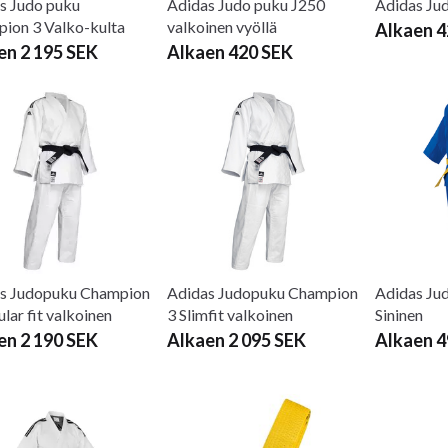
s Judo puku
Adidas Judo puku J250
Adidas Ju
ion 3 Valko-kulta
valkoinen vyöllä
Alkaen 4
en 2 195 SEK
Alkaen 420 SEK
s Judopuku Champion
Adidas Judopuku Champion
Adidas Ju
lar fit valkoinen
3 Slimfit valkoinen
Sininen
en 2 190 SEK
Alkaen 2 095 SEK
Alkaen 4