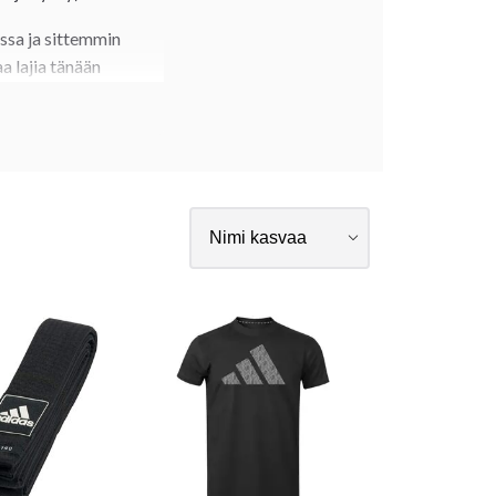
ssa ja sittemmin
a lajia tänään
Münchenistä 1972
 alkaen ohjelmassa on
n taas
on
waza-ari
allisuuden ja
ters) ja MM-
ä sama: kehittää