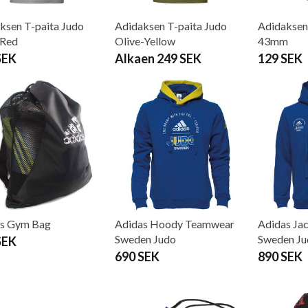
ksen T-paita Judo
Adidaksen T-paita Judo
Adidaksen
-Red
Olive-Yellow
43mm
SEK
Alkaen 249 SEK
129 SEK
as Gym Bag
Adidas Hoody Teamwear
Adidas Ja
Sweden Judo
Sweden Ju
SEK
690 SEK
890 SEK