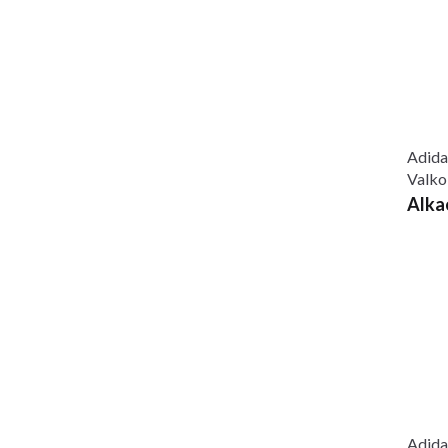
Adida
Valko
Alka
Adida