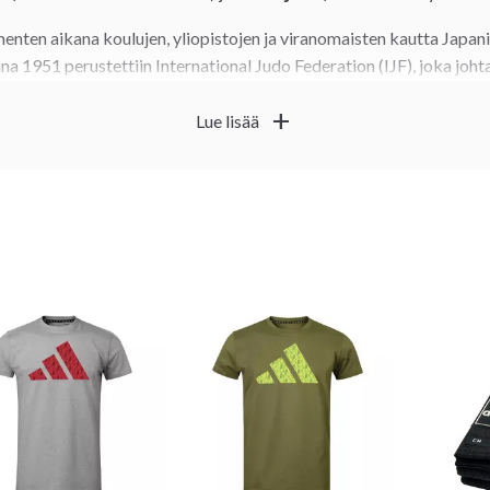
enten aikana koulujen, yliopistojen ja viranomaisten kautta Japani
na 1951 perustettiin International Judo Federation (IJF), joka johta
i 200 kansallisen liiton kautta.
add
Lue lisää
kertaa olympialaisissa Tokiossa 1964 (miehet), palasi pysyvästi 
o sai mitalilajistatuksen Barcelonassa 1992. Tokion 2020 -kisoista
ailu.
itoilla, pidätyksillä ja lopetuksilla.
päättää ottelun heti, ku
Ippon
waza-aria vastaa ipponea. IJF päivittää sääntöjä säännöllisesti turv
rien varmistamiseksi.
nen kausi rakentuu IJF World Tourin (Grand Prix, Grand Slam, Mas
, ja ranking toimii olympiakarsinnan perustana. Kanon tavoite on yh
distää yhteistä hyvää.