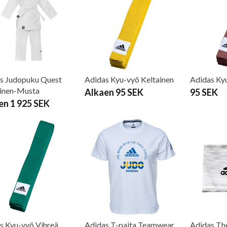
s Judopuku Quest
Adidas Kyu-vyö Keltainen
Adidas Ky
inen-Musta
Alkaen 95 SEK
95 SEK
en 1 925 SEK
s Kyu-vyö Vihreä
Adidas T-paita Teamwear
Adidas The