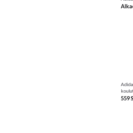
Alka
Adida
koulu
559 