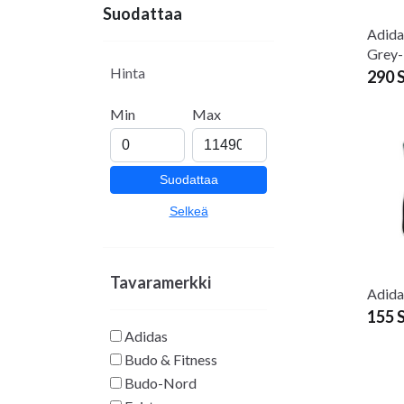
Suodattaa
Adida
Grey
Hinta
290 
Min
Max
Suodattaa
Selkeä
Tavaramerkki
Adid
155 
Adidas
Budo & Fitness
Budo-Nord