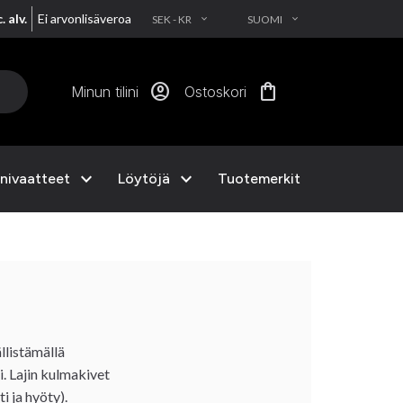
. alv.
Ei arvonlisäveroa
SEK - KR
SUOMI
EXPAND_MORE
EXPAND_MORE
account_circle
shopping_bag
Minun tilini
Ostoskori
expand_more
expand_more
nivaatteet
Löytöjä
Tuotemerkit
llistämällä
i. Lajin kulmakivet
i ja hyöty).