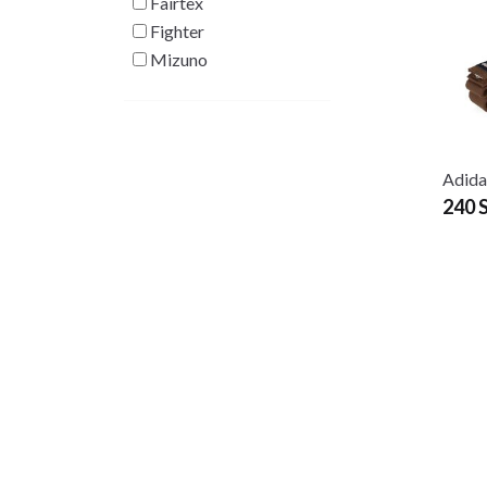
Fairtex
Fighter
Mizuno
Adida
240 