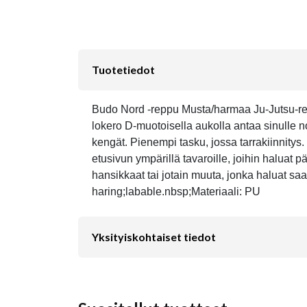
Tuotetiedot
Budo Nord -reppu Musta/harmaa Ju-Jutsu-reppu 
lokero D-muotoisella aukolla antaa sinulle n
kengät. Pienempi tasku, jossa tarrakiinnitys
etusivun ympärillä tavaroille, joihin haluat p
hansikkaat tai jotain muuta, jonka haluat sa
haring;labable.nbsp;Materiaali: PU
Yksityiskohtaiset tiedot