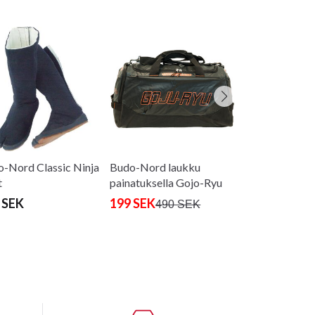
Budo-Nord lau
Ryu printillä
199 SEK
490 
-Nord Classic Ninja
Budo-Nord laukku
t
painatuksella Gojo-Ryu
 SEK
199 SEK
490 SEK