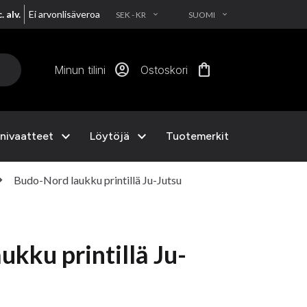
. alv.
Ei arvonlisäveroa
SEK - KR
SUOMI
EXPAND_MORE
EXPAND_MORE
account_circle
shopping_bag
Minun tilini
Ostoskori
expand_more
expand_more
nivaatteet
Löytöjä
Tuotemerkit
n_right
Budo-Nord laukku printillä Ju-Jutsu
kku printillä Ju-