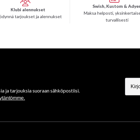
Swish, Kustom & Adye
Klubi alennukset
Maksa helposti, yksinkertaise
ödynnä tarjoukset ja alennukset
turvallisesti
ia ja tarjouksia suoraan sähköpostiisi.
äytäntömme.