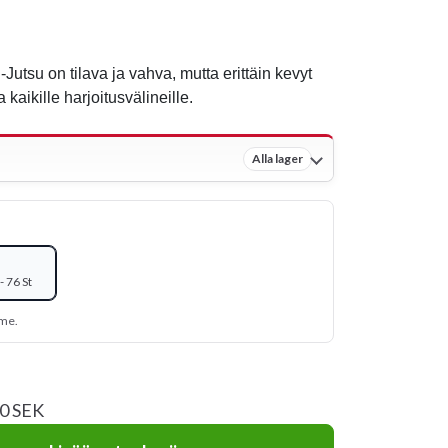
utsu on tilava ja vahva, mutta erittäin kevyt
 kaikille harjoitusvälineille.
Alla lager
 76 St
mme.
00 SEK