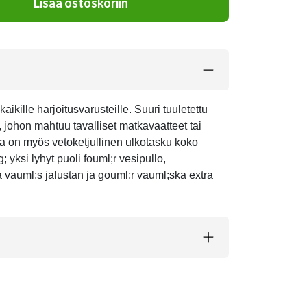
Lisää ostoskoriin
kille harjoitusvarusteille. Suuri tuuletettu
, johon mahtuu tavalliset matkavaatteet tai
la on myös vetoketjullinen ulkotasku koko
; yksi lyhyt puoli fouml;r vesipullo,
a vauml;s jalustan ja gouml;r vauml;ska extra