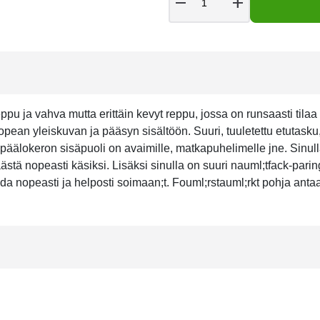
remove
add
ja vahva mutta erittäin kevyt reppu, jossa on runsaasti tilaa kai
opean yleiskuvan ja pääsyn sisältöön. Suuri, tuuletettu etutasku
. päälokeron sisäpuoli on avaimille, matkapuhelimelle jne. Sinul
äästä nopeasti käsiksi. Lisäksi sinulla on suuri nauml;tfack-paring
ada nopeasti ja helposti soimaan;t. Fouml;rstauml;rkt pohja anta