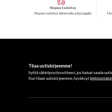
Nopea toimitus
Nopea toimitus läheiselle edustajalle
Hy
Tilaa uutiskirjeemme!
Syötä sähköpostiosoitteesi, jos haluat saada uutis
Kun tilaat uutiskirjeemme, hyväksyt
tietosuojak