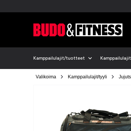
expand_more
Kamppailulajit/tuotteet
Kamppailulajit
chevron_right
chevron_right
Valikoima
Kamppailulajit/tyyli
Jujut