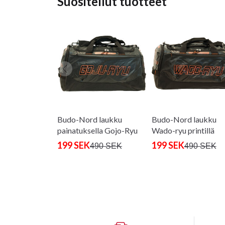
Suositellut tuotteet
Budo-Nord laukku
Budo-Nord laukku
painatuksella Gojo-Ryu
Wado-ryu printillä
199 SEK
199 SEK
490 SEK
490 SEK