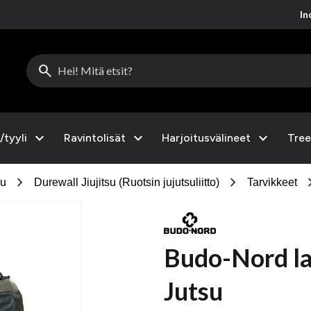
Inc
search
expand_more
expand_more
expand_more
/tyyli
Ravintolisät
Harjoitusvälineet
Tree
chevron_right
chevron_right
chevro
su
Durewall Jiujitsu (Ruotsin jujutsuliitto)
Tarvikkeet
Budo-Nord lau
Jutsu