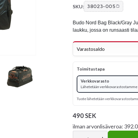
SKU:
38023-005
Budo Nord Bag Black/Gray Ju-J
laukku, jossa on runsaasti tilaa
Varastosaldo
Toimitustapa
Verkkovarasto
Lähetetään verkkovarastostamme -
Tuote lähetetään verkkovarastosta
490 SEK
ilman arvonlisäveroa: 392.