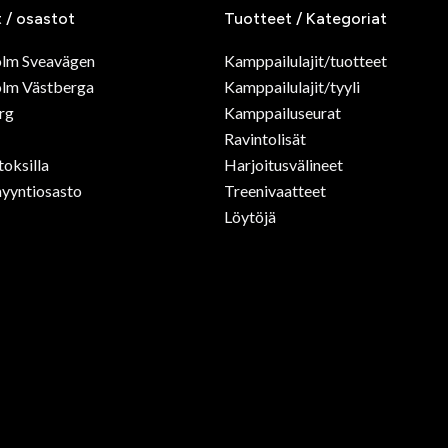
t / osastot
Tuotteet / Kategoriat
olm Sveavägen
Kamppailulajit/tuotteet
lm Västberga
Kamppailulajit/tyyli
rg
Kamppailuseurat
Ravintolisät
toksilla
Harjoitusvälineet
yyntiosasto
Treenivaatteet
Löytöjä