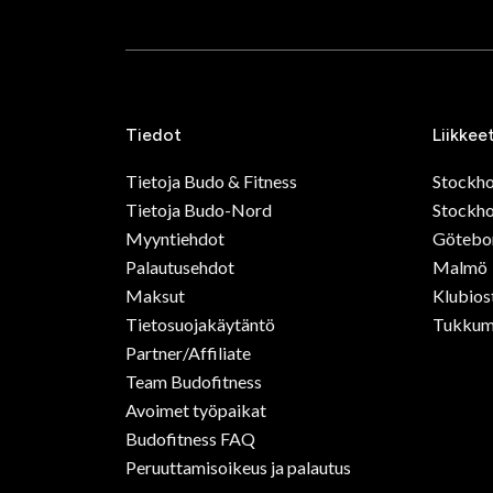
Tiedot
Liikkee
Tietoja Budo & Fitness
Stockh
Tietoja Budo-Nord
Stockho
Myyntiehdot
Götebo
Palautusehdot
Malmö
Maksut
Klubios
Tietosuojakäytäntö
Tukkum
Partner/Affiliate
Team Budofitness
Avoimet työpaikat
Budofitness FAQ
Peruuttamisoikeus ja palautus