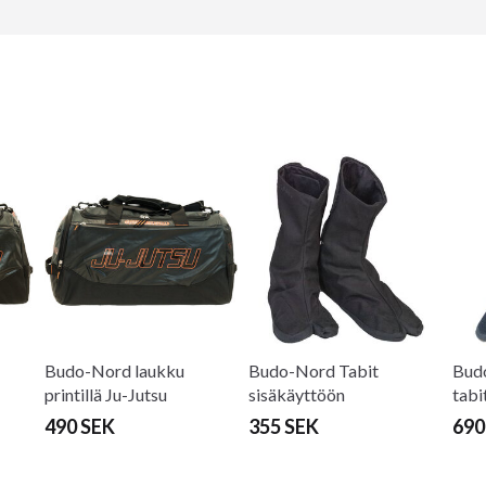
Budo-Nord laukku
Budo-Nord Tabit
Budo
printillä Ju-Jutsu
sisäkäyttöön
tabi
490 SEK
355 SEK
690