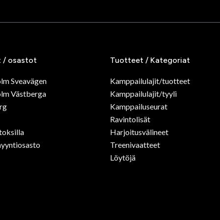
t / osastot
Tuotteet / Kategoriat
olm Sveavägen
Kamppailulajit/tuotteet
lm Västberga
Kamppailulajit/tyyli
rg
Kamppailuseurat
Ravintolisät
toksilla
Harjoitusvälineet
yyntiosasto
Treenivaatteet
Löytöjä