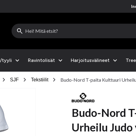
Inc
search
expand_more
expand_more
expand_more
/tyyli
Ravintolisät
Harjoitusvälineet
Tree
chevron_right
chevron_right
chevron_right
Budo-Nord T-paita Kulttuuri Urheil
SJF
Tekstiilit
Budo-Nord T-
Urheilu Judo