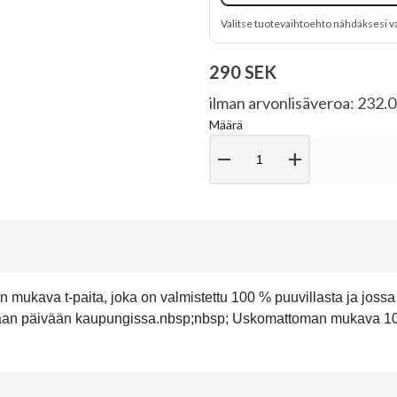
Valitse tuotevaihtoehto nähdäksesi v
290 SEK
ilman arvonlisäveroa: 232.
Määrä
remove
add
ukava t-paita, joka on valmistettu 100 % puuvillasta ja jossa o
uumaan päivään kaupungissa.nbsp;nbsp; Uskomattoman mukava 100