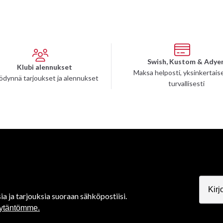
Swish, Kustom & Adye
Klubi alennukset
Maksa helposti, yksinkertaise
ödynnä tarjoukset ja alennukset
turvallisesti
ia ja tarjouksia suoraan sähköpostiisi.
äytäntömme.