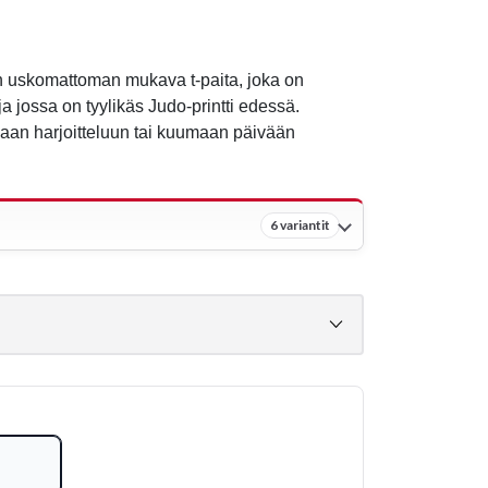
 uskomattoman mukava t-paita, joka on
ja jossa on tyylikäs Judo-printti edessä.
ovaan harjoitteluun tai kuumaan päivään
6 variantit