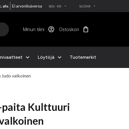
. alv.
Ei arvonlisäveroa
SEK - KR
SUOMI
EXPAND_MORE
EXPAND_MORE
account_circle
shopping_bag
Minun tilini
Ostoskori
expand_more
expand_more
nivaatteet
Löytöjä
Tuotemerkit
u Judo valkoinen
paita Kulttuuri
 valkoinen