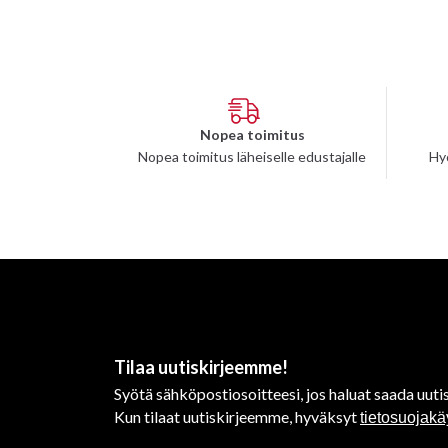
Nopea toimitus
Nopea toimitus läheiselle edustajalle
Hy
Tilaa uutiskirjeemme!
Syötä sähköpostiosoitteesi, jos haluat saada uutis
Kun tilaat uutiskirjeemme, hyväksyt
tietosuojak