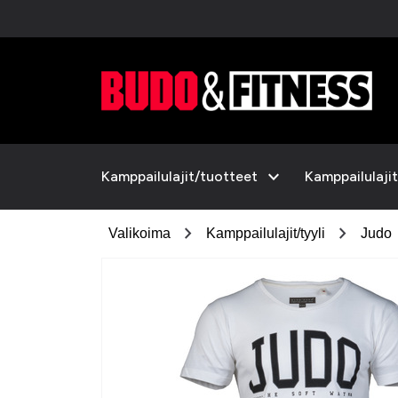
expand_more
Kamppailulajit/tuotteet
Kamppailulajit
chevron_right
chevron_right
Valikoima
Kamppailulajit/tyyli
Judo