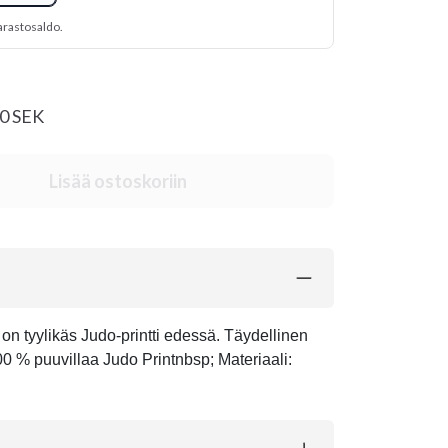
arastosaldo.
00 SEK
Lisää ostoskoriin
n tyylikäs Judo-printti edessä. Täydellinen
 % puuvillaa Judo Printnbsp; Materiaali: