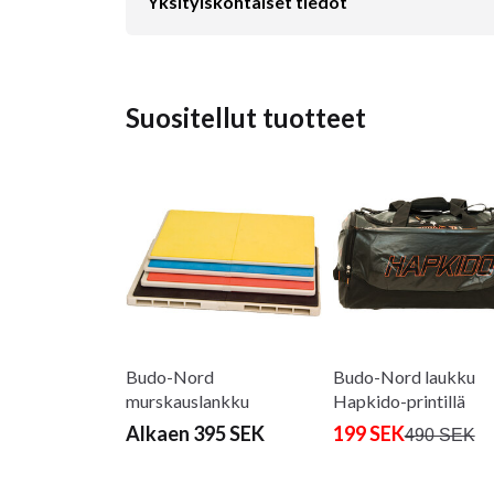
Yksityiskohtaiset tiedot
Suositellut tuotteet
Budo-Nord
Budo-Nord laukku
murskauslankku
Hapkido-printillä
Alkaen 395 SEK
199 SEK
490 SEK