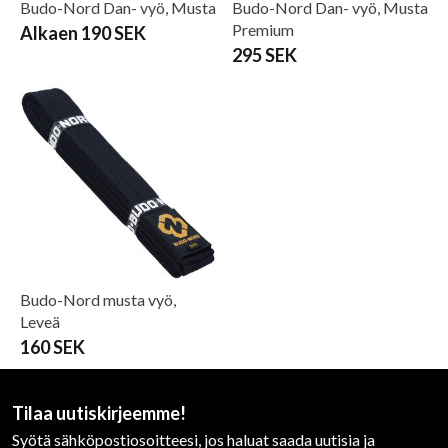
Budo-Nord Dan- vyö, Musta
Budo-Nord Dan- vyö, Musta
Premium
Alkaen 190 SEK
295 SEK
Budo-Nord musta vyö,
Leveä
160 SEK
Tilaa uutiskirjeemme!
Syötä sähköpostiosoitteesi, jos haluat saada uutisia ja