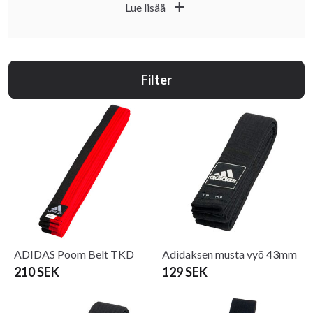
add
Lue lisää
erinomaisesti sekä päivittäiseen harjoitteluun että
vyökokeisiin ja kilpailuihin.
Filter
ADIDAS Poom Belt TKD
Adidaksen musta vyö 43mm
210 SEK
129 SEK