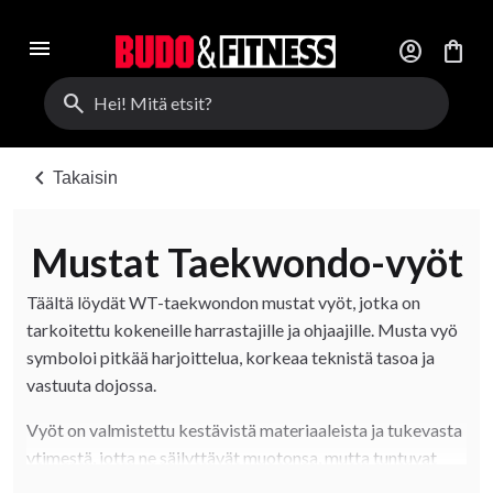
menu
account_circle
shopping_bag
search
chevron_left
Takaisin
Mustat Taekwondo-vyöt
Täältä löydät WT-taekwondon mustat vyöt, jotka on
tarkoitettu kokeneille harrastajille ja ohjaajille. Musta vyö
symboloi pitkää harjoittelua, korkeaa teknistä tasoa ja
vastuuta dojossa.
Vyöt on valmistettu kestävistä materiaaleista ja tukevasta
ytimestä, jotta ne säilyttävät muotonsa, mutta tuntuvat
silti miellyttäviltä solmia vyötärölle. Ne sopivat