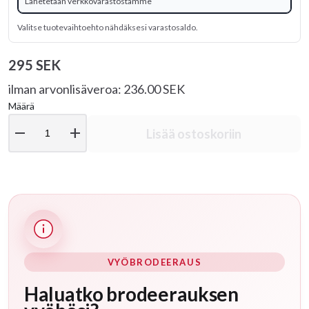
Lähetetään verkkovarastostamme
Valitse tuotevaihtoehto nähdäksesi varastosaldo.
295 SEK
ilman arvonlisäveroa: 236.00 SEK
Määrä
remove
add
Lisää ostoskoriin
VYÖBRODEERAUS
Haluatko brodeerauksen