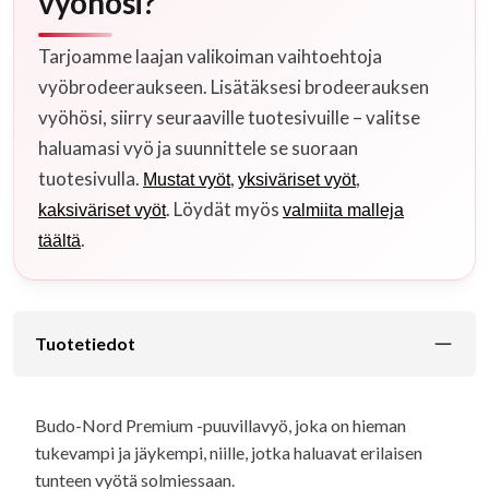
vyöhösi?
Tarjoamme laajan valikoiman vaihtoehtoja
vyöbrodeeraukseen. Lisätäksesi brodeerauksen
vyöhösi, siirry seuraaville tuotesivuille – valitse
haluamasi vyö ja suunnittele se suoraan
tuotesivulla.
,
,
Mustat vyöt
yksiväriset vyöt
. Löydät myös
kaksiväriset vyöt
valmiita malleja
.
täältä
Tuotetiedot
Budo-Nord Premium -puuvillavyö, joka on hieman
tukevampi ja jäykempi, niille, jotka haluavat erilaisen
tunteen vyötä solmiessaan.