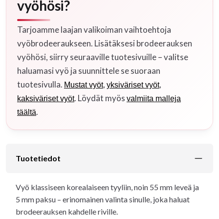
vyöhösi?
Tarjoamme laajan valikoiman vaihtoehtoja
vyöbrodeeraukseen. Lisätäksesi brodeerauksen
vyöhösi, siirry seuraaville tuotesivuille – valitse
haluamasi vyö ja suunnittele se suoraan
tuotesivulla.
,
,
Mustat vyöt
yksiväriset vyöt
. Löydät myös
kaksiväriset vyöt
valmiita malleja
.
täältä
Tuotetiedot
Vyö klassiseen korealaiseen tyyliin, noin 55 mm leveä ja
5 mm paksu – erinomainen valinta sinulle, joka haluat
brodeerauksen kahdelle riville.