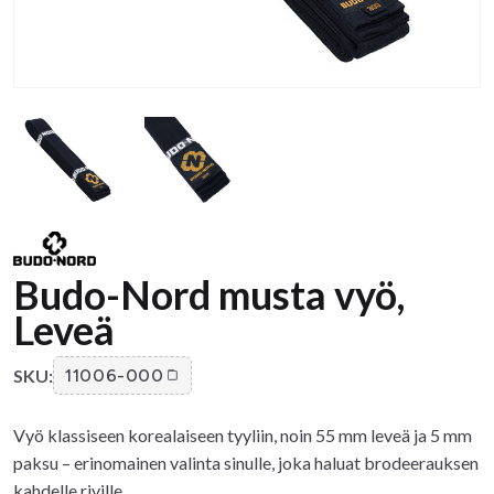
Budo-Nord musta vyö,
Leveä
SKU:
11006-000
Vyö klassiseen korealaiseen tyyliin, noin 55 mm leveä ja 5 mm
paksu – erinomainen valinta sinulle, joka haluat brodeerauksen
kahdelle riville.