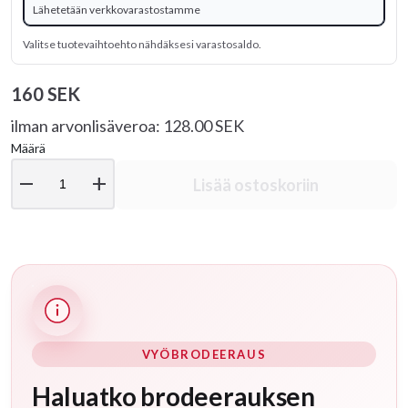
Lähetetään verkkovarastostamme
Valitse tuotevaihtoehto nähdäksesi varastosaldo.
160 SEK
ilman arvonlisäveroa: 128.00 SEK
Määrä
remove
add
Lisää ostoskoriin
VYÖBRODEERAUS
Haluatko brodeerauksen