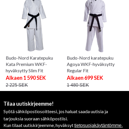
Budo-Nord Karatepuku
Budo-Nord karatepuku
Kata Premium WKF-
Agoya WKF-hyväksytty
hyväksytty Slim Fit
Regular Fit
Alkaen 1 590 SEK
Alkaen 699 SEK
2 225 SEK
1 480 SEK
Tilaa uutiskirjeemme!
Syötä sähköpostiosoitteesi, jos haluat saada uutisia ja
tarjouksia suoraan sähköpostiisi.
Kun tilaat uutiskirjeemme, hyväksyt
tietosuojakäytäntömme.