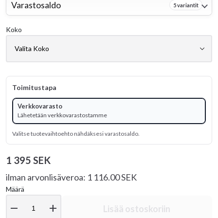
Varastosaldo
5 variantit
Koko
Toimitustapa
Verkkovarasto
Lähetetään verkkovarastostamme
Valitse tuotevaihtoehto nähdäksesi varastosaldo.
1 395 SEK
ilman arvonlisäveroa: 1 116.00 SEK
Määrä
remove
add
Lisää ostoskoriin