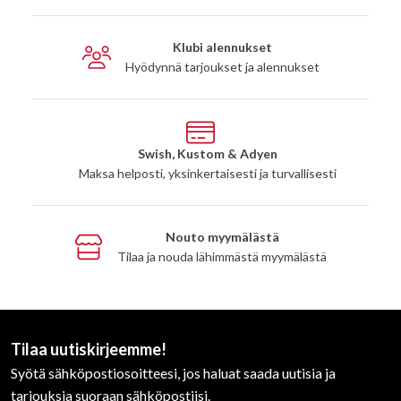
Klubi alennukset
Hyödynnä tarjoukset ja alennukset
Swish, Kustom & Adyen
Maksa helposti, yksinkertaisesti ja turvallisesti
Nouto myymälästä
Tilaa ja nouda lähimmästä myymälästä
Tilaa uutiskirjeemme!
Syötä sähköpostiosoitteesi, jos haluat saada uutisia ja
tarjouksia suoraan sähköpostiisi.