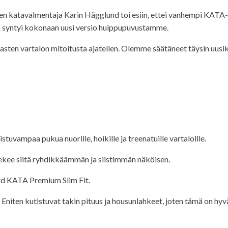
n katavalmentaja Karin Hägglund toi esiin, ettei vanhempi KATA-ma
a syntyi kokonaan uusi versio huippupuvustamme.
a lasten vartalon mitoitusta ajatellen. Olemme säätäneet täysin uusi
uvampaa pukua nuorille, hoikille ja treenatuille vartaloille.
kee siitä ryhdikkäämmän ja siistimmän näköisen.
rd KATA Premium Slim Fit.
Eniten kutistuvat takin pituus ja housunlahkeet, joten tämä on hy