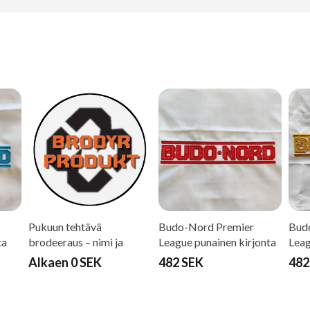
Pukuun tehtävä
Budo-Nord Premier
Bud
ta
brodeeraus – nimi ja
League punainen kirjonta
Leag
kalligrafia
Alkaen 0 SEK
482 SEK
482