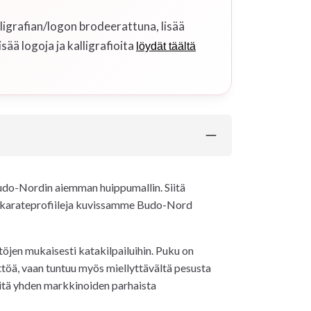
ligrafian/logon brodeerattuna, lisää
isää logoja ja kalligrafioita
löydät täältä
udo-Nordin aiemman huippumallin. Siitä
tuja karateprofiileja kuvissamme Budo-Nord
öjen mukaisesti katakilpailuihin. Puku on
ttöä, vaan tuntuu myös miellyttävältä pesusta
iitä yhden markkinoiden parhaista