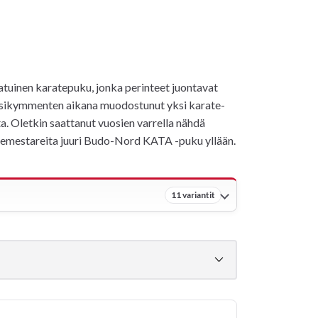
inen karatepuku, jonka perinteet juontavat
uosikymmenten aikana muodostunut yksi karate-
ta. Oletkin saattanut vuosien varrella nähdä
emestareita juuri Budo-Nord KATA -puku yllään.
11 variantit