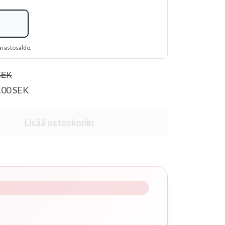
arastosaldo.
SEK
2.00 SEK
Lisää ostoskoriin