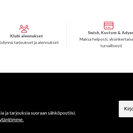
Swish, Kustom & Adye
Klubi alennukset
Maksa helposti, yksinkertaise
ödynnä tarjoukset ja alennukset
turvallisesti
ia ja tarjouksia suoraan sähköpostiisi.
äytäntömme.