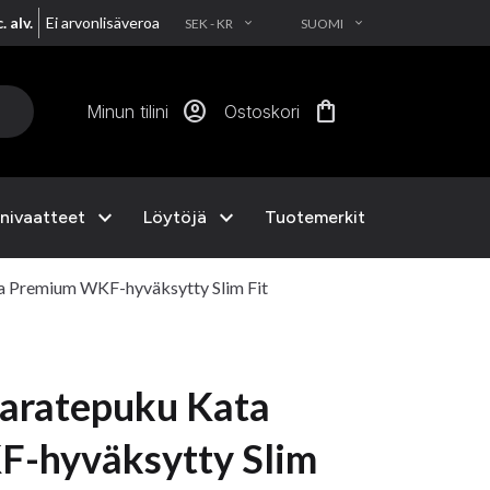
. alv.
Ei arvonlisäveroa
SEK - KR
SUOMI
EXPAND_MORE
EXPAND_MORE
account_circle
shopping_bag
Minun tilini
Ostoskori
expand_more
expand_more
nivaatteet
Löytöjä
Tuotemerkit
 Premium WKF-hyväksytty Slim Fit
aratepuku Kata
-hyväksytty Slim