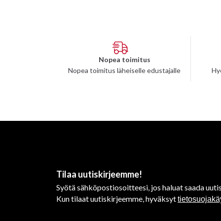
Nopea toimitus
Nopea toimitus läheiselle edustajalle
Hy
Tilaa uutiskirjeemme!
Syötä sähköpostiosoitteesi, jos haluat saada uutis
Kun tilaat uutiskirjeemme, hyväksyt
tietosuojak