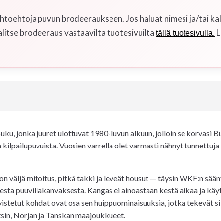
toehtoja puvun brodeeraukseen. Jos haluat nimesi ja/tai kal
alitse brodeeraus vastaavilta tuotesivuilta
L
tällä tuotesivulla.
, jonka juuret ulottuvat 1980-luvun alkuun, jolloin se korvasi B
ista kilpailupuvuista. Vuosien varrella olet varmasti nähnyt tunnet
väljä mitoitus, pitkä takki ja leveät housut — täysin WKF:n säänt
esta puuvillakanvaksesta. Kangas ei ainoastaan kestä aikaa ja käy
hvistetut kohdat ovat osa sen huippuominaisuuksia, jotka tekevät s
tsin, Norjan ja Tanskan maajoukkueet.