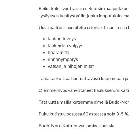
Reilut kaksi vuotta sitten Ruotsin maajoukkuee
sysäyksen kehitystyölle, jonka lopputuloksen
Uusi malli on suunniteltu erityisesti nuorten j
lantion leveys
lahkeiden väljyys
haaramitta
rinnanympärys
vatsan ja hihojen mitat
Tämä tarkoittaa huomattavasti kapeampaa ja ist
Olemme myös vahvistaneet kauluksen, mikä te
Tätä uutta mallia kutsumme nimellä Budo-No
Puku kutistuu pesussa 60 asteessa noin 3–5 %. 
Budo-Nord Kata-puvun ominaisuuksia: