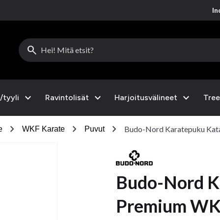
Inc
search
expand_more
expand_more
expand_more
/tyyli
Ravintolisät
Harjoitusvälineet
Tree
chevron_right
chevron_right
chevron_right
Budo-Nord Karatepuku Kata
e
WKF Karate
Puvut
Budo-Nord K
Premium WKF