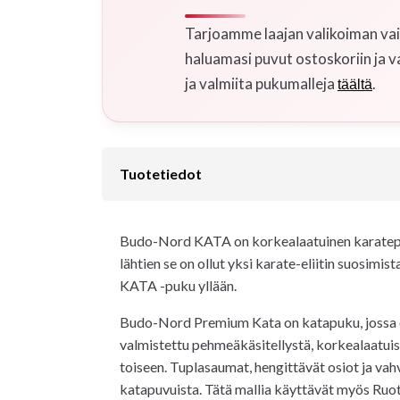
Tarjoamme laajan valikoiman vaih
haluamasi puvut ostoskoriin ja v
ja valmiita pukumalleja
.
täältä
Tuotetiedot
Budo-Nord KATA on korkealaatuinen karatepuku
lähtien se on ollut yksi karate-eliitin suosim
KATA -puku yllään.
Budo-Nord Premium Kata on katapuku, jossa on 
valmistettu pehmeäkäsitellystä, korkealaatuis
toiseen. Tuplasaumat, hengittävät osiot ja va
katapuvuista. Tätä mallia käyttävät myös Ruo