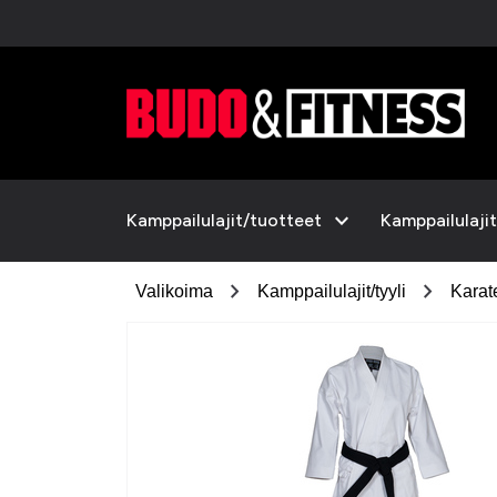
expand_more
Kamppailulajit/tuotteet
Kamppailulajit
chevron_right
chevron_right
Valikoima
Kamppailulajit/tyyli
Karat