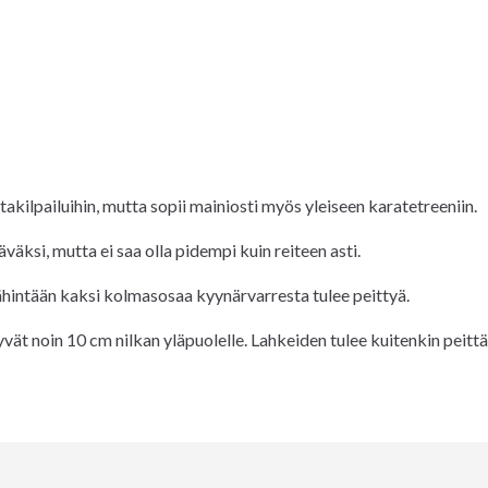
kilpailuihin, mutta sopii mainiosti myös yleiseen karatetreeniin.
väksi, mutta ei saa olla pidempi kuin reiteen asti.
hintään kaksi kolmasosaa kyynärvarresta tulee peittyä.
yvät noin 10 cm nilkan yläpuolelle. Lahkeiden tulee kuitenkin peit