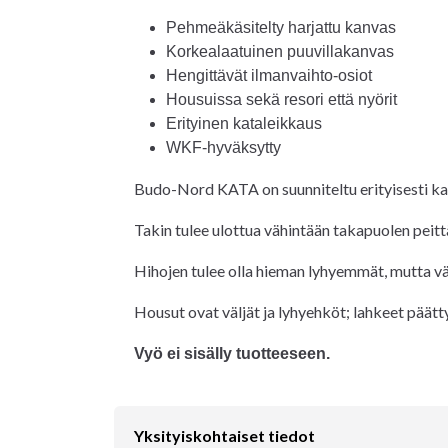
Pehmeäkäsitelty harjattu kanvas
Korkealaatuinen puuvillakanvas
Hengittävät ilmanvaihto-osiot
Housuissa sekä resori että nyörit
Erityinen kataleikkaus
WKF-hyväksytty
Budo-Nord KATA on suunniteltu erityisesti kata
Takin tulee ulottua vähintään takapuolen peittä
Hihojen tulee olla hieman lyhyemmät, mutta vä
Housut ovat väljät ja lyhyehköt; lahkeet päätt
Vyö ei sisälly tuotteeseen.
Yksityiskohtaiset tiedot