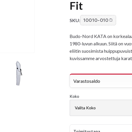
Fit
SKU:
10010-010
Budo-Nord KATA on korkealaatu
1980-luvun alkuun. Siitä on v
eliitin suosimista huippupuvuis
kuvissamme arvostettuja karat
Varastosaldo
Koko
Toimitustapa