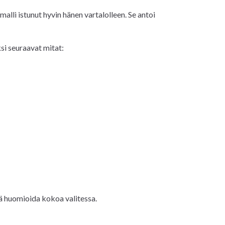
lli istunut hyvin hänen vartalolleen. Se antoi
ksi seuraavat mitat:
vä huomioida kokoa valitessa.