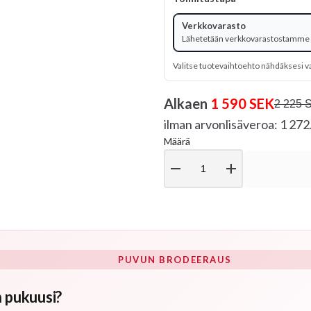
Verkkovarasto
Lähetetään verkkovarastostamme
Valitse tuotevaihtoehto nähdäksesi v
Alkaen
1 590 SEK
2 225 
ilman arvonlisäveroa: 1 27
Määrä
remove
add
PUVUN BRODEERAUS
 pukuusi?