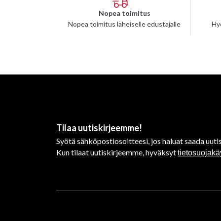
Nopea toimitus
Nopea toimitus läheiselle edustajalle
Hy
Tilaa uutiskirjeemme!
Syötä sähköpostiosoitteesi, jos haluat saada uutis
Kun tilaat uutiskirjeemme, hyväksyt
tietosuojak