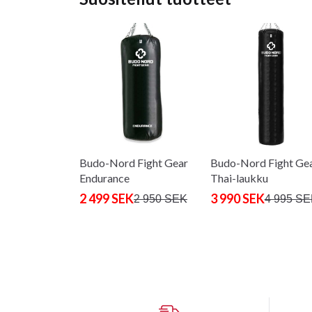
Budo-Nord Fight Gear
Budo-Nord Fight Ge
Endurance
Thai-laukku
Nyrkkeilysäkki
2 499 SEK
3 990 SEK
2 950 SEK
4 995 S