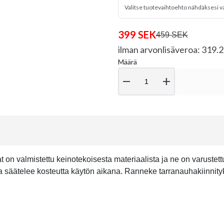
Valitse tuotevaihtoehto nähdäksesi v
399 SEK
459 SEK
ilman arvonlisäveroa: 319.
Määrä
remove
add
n valmistettu keinotekoisesta materiaalista ja ne on varustettu 
ätelee kosteutta käytön aikana. Ranneke tarranauhakiinnityk