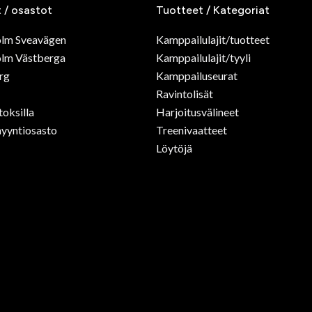
t / osastot
Tuotteet / Kategoriat
olm Sveavägen
Kamppailulajit/tuotteet
lm Västberga
Kamppailulajit/tyyli
rg
Kamppailuseurat
Ravintolisät
toksilla
Harjoitusvälineet
yyntiosasto
Treenivaatteet
Löytöjä