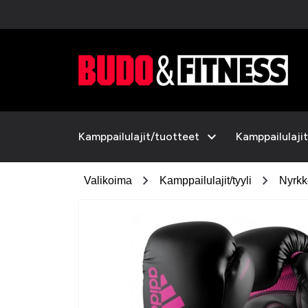
expand_more
Kamppailulajit/tuotteet
Kamppailulajit
chevron_right
chevron_right
Valikoima
Kamppailulajit/tyyli
Nyrkk