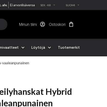
. alv.
Ei arvonlisäveroa
SEK - KR
SUOMI
EXPAND_MORE
EXPAND_MORE
account_circle
shopping_bag
Minun tilini
Ostoskori
expand_more
expand_more
nivaatteet
Löytöjä
Tuotemerkit
a-vaaleanpunainen
eilyhanskat Hybrid
aleanpunainen