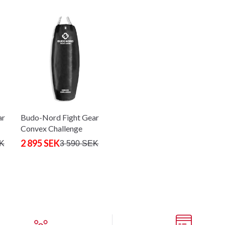
ar
Budo-Nord Fight Gear
Convex Challenge
nyrkkeilykassi
2 895 SEK
EK
3 590 SEK