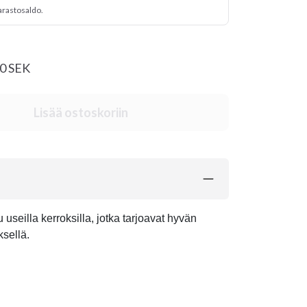
arastosaldo.
20 SEK
Lisää ostoskoriin
useilla kerroksilla, jotka tarjoavat hyvän
sellä.