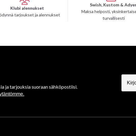
Swish, Kustom & Adye
Klubi alennukset
Maksa helposti, yksinkertaise
ödynnä tarjoukset ja alennukset
turvallisesti
ia ja tarjouksia suoraan sähköpostiisi.
äytäntömme.