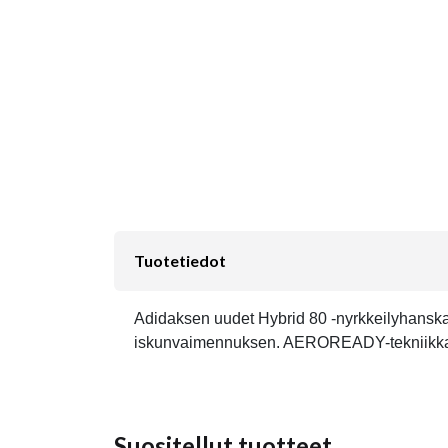
Tuotetiedot
Adidaksen uudet Hybrid 80 -nyrkkeilyhanskat o
iskunvaimennuksen. AEROREADY-tekniikka sä
Suositellut tuotteet