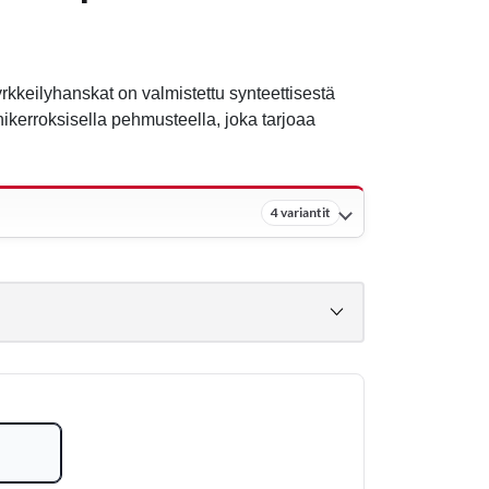
kkeilyhanskat on valmistettu synteettisestä
nikerroksisella pehmusteella, joka tarjoaa
4 variantit