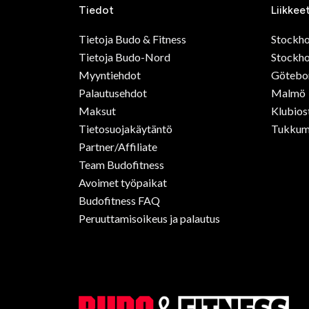
Tiedot
Liikkee
Tietoja Budo & Fitness
Stockh
Tietoja Budo-Nord
Stockho
Myyntiehdot
Götebo
Palautusehdot
Malmö
Maksut
Klubios
Tietosuojakäytäntö
Tukkum
Partner/Affiliate
Team Budofitness
Avoimet työpaikat
Budofitness FAQ
Peruuttamisoikeus ja palautus