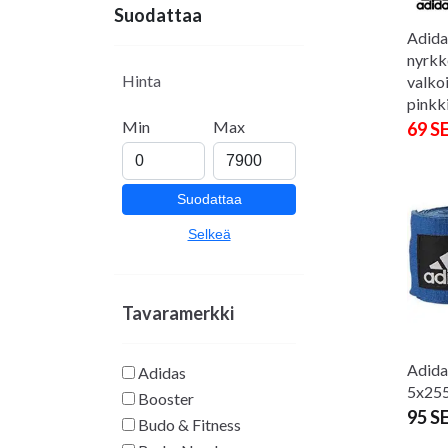
Suodattaa
Adida
nyrkk
Hinta
valkoi
pinkk
Min
Max
69 S
Suodattaa
Selkeä
Tavaramerkki
Adida
Adidas
5x25
Booster
95 S
Budo & Fitness