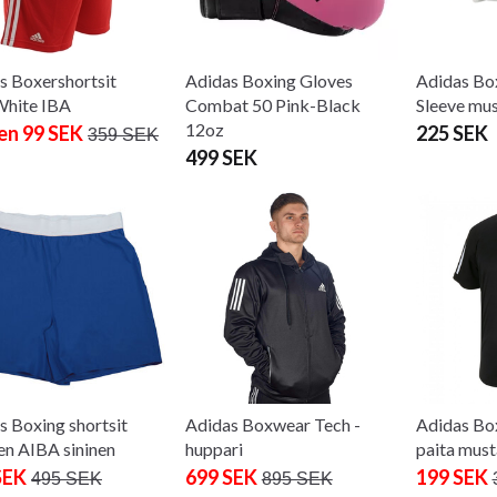
s Boxershortsit
Adidas Boxing Gloves
Adidas Bo
hite IBA
Combat 50 Pink-Black
Sleeve mus
12oz
en 99 SEK
225 SEK
359 SEK
499 SEK
s Boxing shortsit
Adidas Boxwear Tech -
Adidas Bo
en AIBA sininen
huppari
paita must
SEK
699 SEK
199 SEK
495 SEK
895 SEK