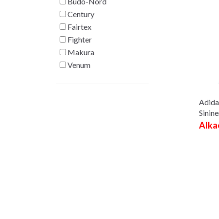
Budo-Nord
Century
Fairtex
Fighter
Makura
Venum
Adida
Sinin
Alka