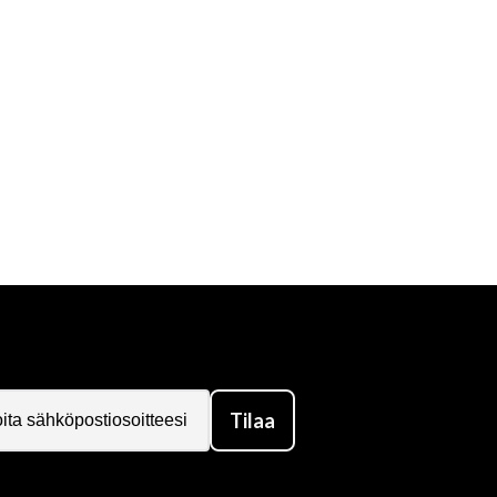
kusmitts Hybrid
ad Protection
 Red
580 SEK
Adidas Hoodie Boxing Blue
199 SEK
599 SEK