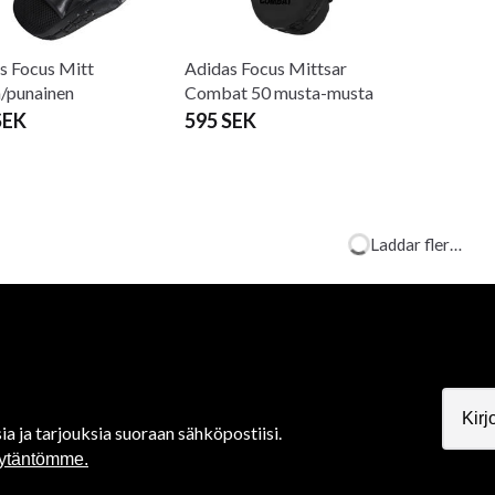
s Focus Mitt
Adidas Focus Mittsar
Adidas Fo
/punainen
Combat 50 musta-musta
150
SEK
595 SEK
680 SEK
s Head Protection
Adidas He
d 50 Black
Hybrid 50
SEK
499 SEK
Adidas Head Protection
Hybrid 50 Blue
499 SEK
580 SEK