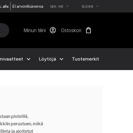
. alv.
Ei arvonlisäveroa
SEK - KR
SUOMI
EXPAND_MORE
EXPAND_MORE
account_circle
shopping_bag
Minun tilini
Ostoskori
expand_more
expand_more
nivaatteet
Löytöjä
Tuotemerkit
taan pisteillä,
uokkiin perustuen, mikä
linta ja ajoitetut