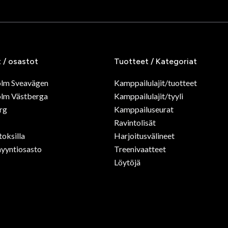
as Hoody Teamwear
Adidas Hybrid 100
Adidas Hy
n Nyrkkeily
nyrkkeilyhanskat
nyrkkeily
punavalkoiset
sinivalkois
SEK
Alkaen 580 SEK
499 SEK
s Hybrid 250
Adidas Hybrid 250
Adidas Hy
eilyhanska musta
nyrkkeilyhanska, punainen-
Nyrkkeily
musta
SEK
495 SEK
799 SEK
299 SEK
895 SEK
s IBA
Adidas Inner Glove
eilyhanskat, punainen
punainen-musta
en 1 099 SEK
149 SEK