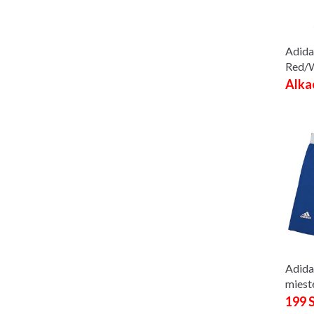
Adida
Red/W
Alka
Adida
miest
199 