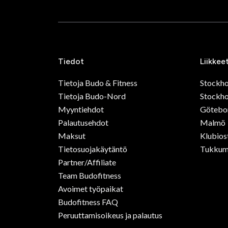
Adid
Swede
690 
Adida
nyrkk
659 
Adida
nyrkk
Alka