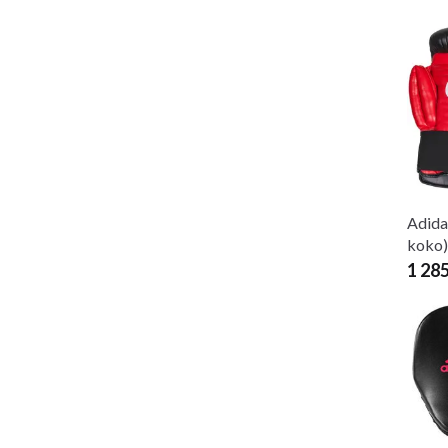
Adida
koko)
1 28