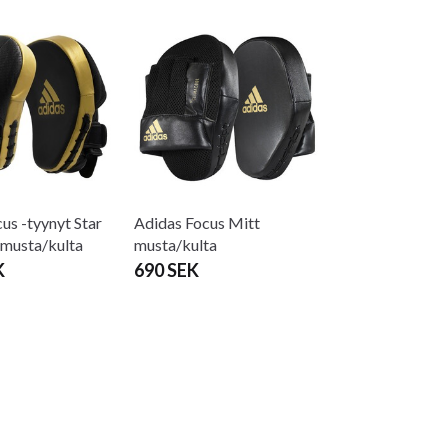
us -tyynyt Star
Adidas Focus Mitt
​​​musta/kulta
musta/kulta
K
690 SEK
Adidas Gym Bag
155 SEK