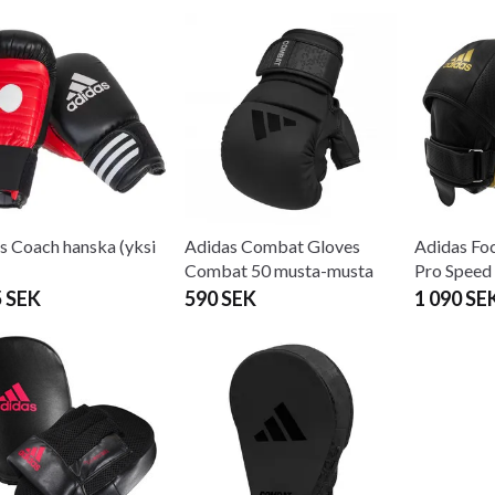
s Coach hanska (yksi
Adidas Combat Gloves
Adidas Foc
Combat 50 musta-musta
Pro Speed ​
5 SEK
590 SEK
1 090 SE