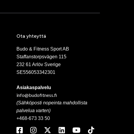
brid 100
Adidas Hybrid 150 Focus
hanskat
Rukkaset musta-valkoinen
et
680 SEK
649 SEK
brid 80
Adidas IBA Head
hanskat
Protection Blue
995 SEK