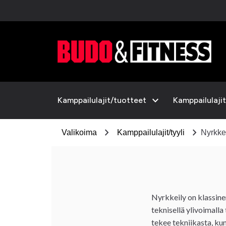
expand_more
Kamppailulajit/tuotteet
Kamppailulajit
chevron_right
chevron_right
Valikoima
Kamppailulajit/tyyli
Nyrkke
Nyrkkeily on klassinen
teknisellä ylivoimalla
tekee tekniikasta, kun