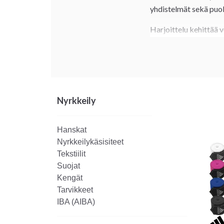
yhdistelmät sekä puolu
Harjoittelu kehittää v
säkkiharjoittelu, mitti
Harjoitteletpa kuntoil
Tässä pääkategoriassa 
kokeneille.
Nyrkkeily
Hanskat
Nyrkkeilykäsisiteet
Tekstiilit
Suojat
Kengät
Tarvikkeet
IBA (AIBA)