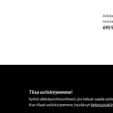
Adida
musta
690 
Adida
Hybri
550 