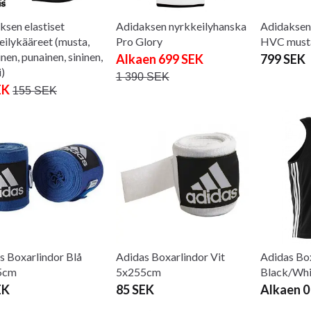
ksen elastiset
Adidaksen nyrkkeilyhanska
Adidaksen
eilykääreet (musta,
Pro Glory
HVC musta
nen, punainen, sininen,
Alkaen 699 SEK
799 SEK
i)
1 390 SEK
EK
155 SEK
s Boxarlindor Blå
Adidas Boxarlindor Vit
Adidas Box
5cm
5x255cm
Black/Whi
EK
85 SEK
Alkaen 0