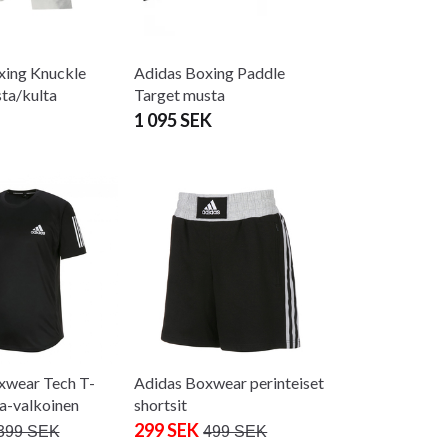
xing Knuckle
Adidas Boxing Paddle
ta/kulta
Target musta
1 095 SEK
xwear Tech T-
Adidas Boxwear perinteiset
a-valkoinen
shortsit
299 SEK
399 SEK
499 SEK