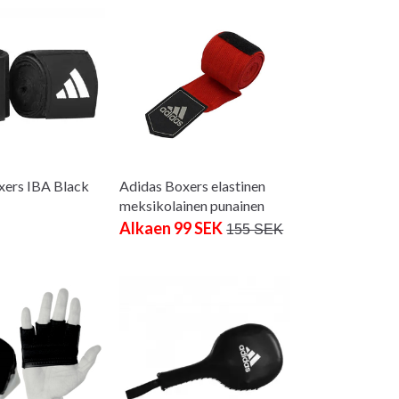
xers IBA Black
Adidas Boxers elastinen
meksikolainen punainen
Alkaen 99 SEK
155 SEK