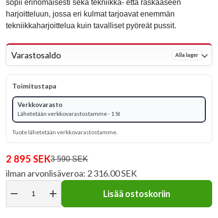
sopii erinomaisesti sekä tekniikka- että raskaaseen
harjoitteluun, jossa eri kulmat tarjoavat enemmän
tekniikkaharjoittelua kuin tavalliset pyöreät pussit.
Varastosaldo
Alla lager
Toimitustapa
Verkkovarasto
Lähetetään verkkovarastostamme - 1 St
Tuote lähetetään verkkovarastostamme.
2 895 SEK
3 590 SEK
ilman arvonlisäveroa: 2 316.00 SEK
remove
add
Lisää ostoskoriin