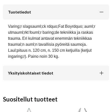
Tuotetiedot
Varing;r slagsauml;ck rdquo;Fat Boyrdquo; auml;r
utmauml;rkt fouml;r baring;de tekniikka ja raskas
trauma. Eri kulmat antavat enemmän tekniikkaa
traumal;n auml;n tavallisia pyöreitä saumoja.
Laul;pituus n. 120 cm, n. 150 cm ketjuilla (ketjut
ingaring;r). Paino noin 30 kg.
Yksityiskohtaiset tiedot
Suositellut tuotteet