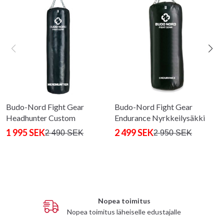
Budo-Nord Fight Gear
Budo-Nord Fight Gear
Headhunter Custom
Endurance Nyrkkeilysäkki
Punchbag
1 995 SEK
2 499 SEK
2 490 SEK
2 950 SEK
Nopea toimitus
Nopea toimitus läheiselle edustajalle