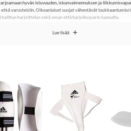
 tarjoamaan hyvän istuvuuden, iskunvaimennuksen ja liikkumisvapau
 etkä varusteisiin. Oikeanlaiset suojat vähentävät loukkaantumisri
hallitun harjoittelun sekä oman että harjoitusparin kannalta.
rkeiltä, kuten Adidas ja Budo-Nord, ja täydennä varustustasi vöillä,
add
Lue lisää
oimastamme.