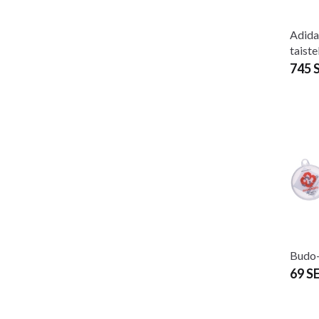
Adida
taistel
745 
Budo
69 S