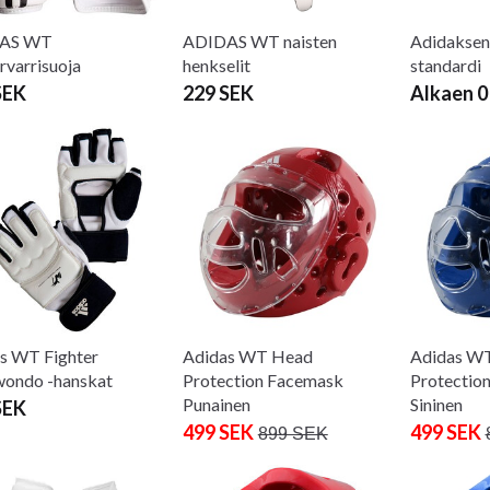
AS WT
ADIDAS WT naisten
Adidaksen
rvarrisuoja
henkselit
standardi
SEK
229 SEK
Alkaen 0
s WT Fighter
Adidas WT Head
Adidas W
ondo -hanskat
Protection Facemask
Protectio
Punainen
Sininen
SEK
499 SEK
499 SEK
899 SEK