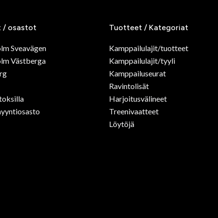
t / osastot
Tuotteet / Kategoriat
olm Sveavägen
Kamppailulajit/tuotteet
lm Västberga
Kamppailulajit/tyyli
rg
Kamppailuseurat
Ravintolisät
toksilla
Harjoitusvälineet
yyntiosasto
Treenivaatteet
Löytöjä