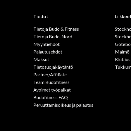
Tiedot
Liikkee
Tietoja Budo & Fitness
Stockh
Tietoja Budo-Nord
Stockho
Myyntiehdot
Götebo
Palautusehdot
Malmö
Maksut
Klubios
Tietosuojakäytäntö
Tukkum
Partner/Affiliate
Team Budofitness
Avoimet työpaikat
Budofitness FAQ
Peruuttamisoikeus ja palautus