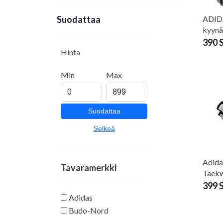
ADID
Suodattaa
kyynä
390 
Hinta
Min
Max
Suodattaa
Selkeä
Adida
Tavaramerkki
Taekw
399 
Adidas
Budo-Nord