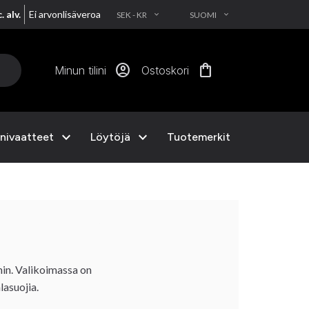
. alv.
Ei arvonlisäveroa
SEK - KR
SUOMI
EXPAND_MORE
EXPAND_MORE
account_circle
shopping_bag
Minun tilini
Ostoskori
expand_more
expand_more
nivaatteet
Löytöjä
Tuotemerkit
min. Valikoimassa on
lasuojia.