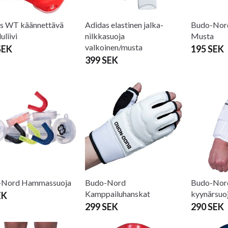
s WT käännettävä
Adidas elastinen jalka-
Budo-Nord
uliivi
nilkkasuoja
Musta
valkoinen/musta
SEK
195 SEK
399 SEK
-Nord Hammassuoja
Budo-Nord
Budo-Nord
Kamppailuhanskat
kyynärsuo
EK
299 SEK
290 SEK