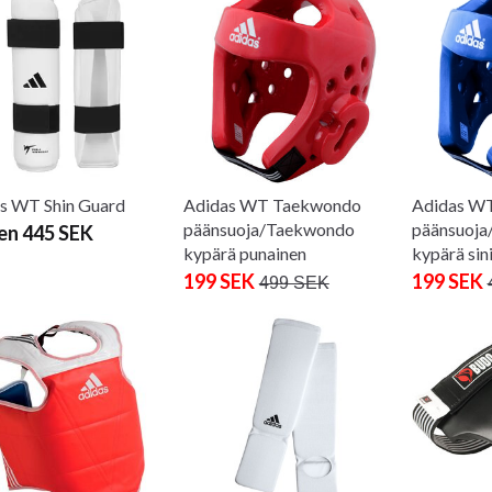
s WT Shin Guard
Adidas WT Taekwondo
Adidas W
päänsuoja/Taekwondo
päänsuoj
en 445 SEK
kypärä punainen
kypärä sin
199 SEK
199 SEK
499 SEK