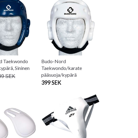
d Taekwondo
Budo-Nord
ypärä, Sininen
Taekwondo/karate
pääsuoja/kypärä
99 SEK
399 SEK