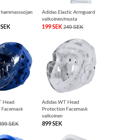
 hammassuojan
Adidas Elastic Armguard
valkoinen/musta
 SEK
199 SEK
249 SEK
T Head
Adidas WT Head
n Facemask
Protection Facemask
valkoinen
899 SEK
899 SEK