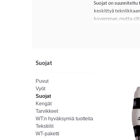
Suojat on suunniteltu
keskittyä tekniikkaan
kovemman, mutta silti 
Valitse tunnetuilta me
WT-tuotteilla valik
Suojat
Puvut
Vyöt
Suojat
Kengät
Tarvikkeet
WT:n hyväksymiä tuotteita
Tekstiilit
WT-paketti