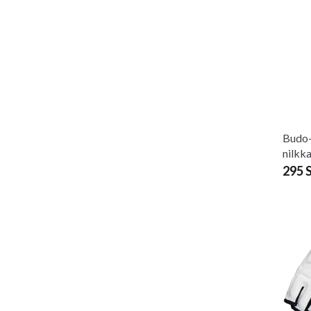
Budo-
nilkk
295 