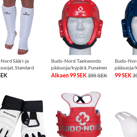
Nord Sääri-ja
Budo-Nord Taekwondo
Budo-Nor
asuojat, Standard
pääsuoja/kypärä, Punainen
pääsuoja/k
SEK
Alkaen 99 SEK
99 SEK
399 SEK
3