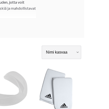
den, jotta voit
skiä ja mahdollistavat
 puvuilla ja muilla