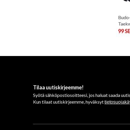
Budo
Taek
99 S
Tilaa uutiskirjeemme!
Syötä sähköpostiosoitteesi, jos haluat saada uutis
Kun tilaat uutiskirjeemme, hyväksyt
tietosuojak