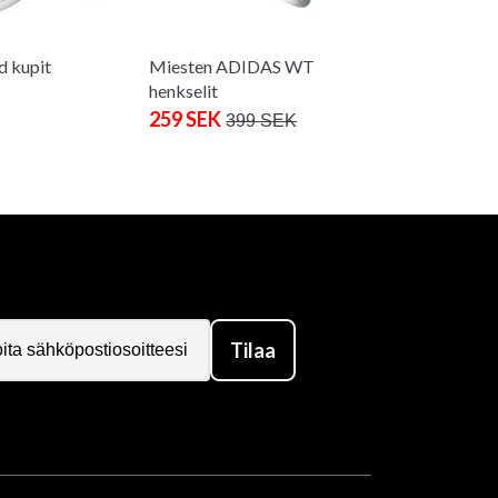
 kupit
Miesten ADIDAS WT
henkselit
259 SEK
399 SEK
Tilaa