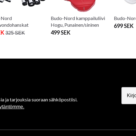
-Nord
Budo-Nord kamppailuliivi
Budo-Nord
wondohanskat
Hogu, Punainen/sininen
699 SEK
EK
499 SEK
325 SEK
ia ja tarjouksia suoraan sähköpostiisi.
äytäntömme.