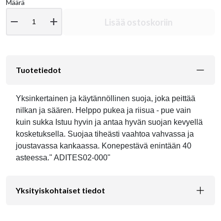
Määrä
remove
add
Lisää ostoskoriin
Tuotetiedot
Yksinkertainen ja käytännöllinen suoja, joka peittää
nilkan ja säären. Helppo pukea ja riisua - pue vain
kuin sukka Istuu hyvin ja antaa hyvän suojan kevyellä
kosketuksella. Suojaa tiheästi vaahtoa vahvassa ja
joustavassa kankaassa. Konepestävä enintään 40
asteessa." ADITES02-000"
Yksityiskohtaiset tiedot