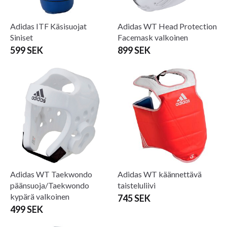
Adidas ITF Käsisuojat
Adidas WT Head Protection
Siniset
Facemask valkoinen
599 SEK
899 SEK
Adidas WT Taekwondo
Adidas WT käännettävä
päänsuoja/Taekwondo
taisteluliivi
kypärä valkoinen
745 SEK
499 SEK