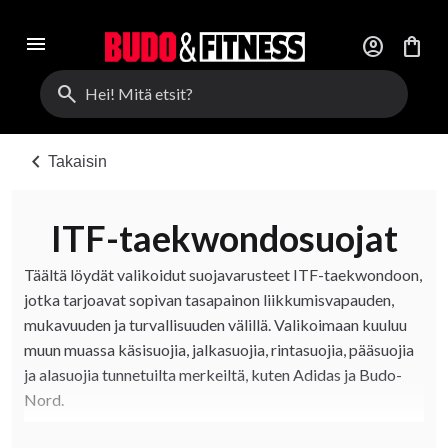
menu
account_circle
shopping_bag
search
chevron_left
Takaisin
ITF-taekwondosuojat
Täältä löydät valikoidut suojavarusteet ITF-taekwondoon,
jotka tarjoavat sopivan tasapainon liikkumisvapauden,
mukavuuden ja turvallisuuden välillä. Valikoimaan kuuluu
muun muassa käsisuojia, jalkasuojia, rintasuojia, pääsuojia
ja alasuojia tunnetuilta merkeiltä, kuten Adidas ja Budo-
Nord.
Suojat on suunniteltu sekä tekniikkaharjoitteluun, otteluun