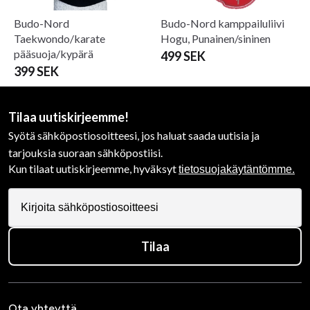
Budo-Nord
Budo-Nord kamppailuliivi
Taekwondo/karate
Hogu, Punainen/sininen
pääsuoja/kypärä
499 SEK
399 SEK
Tilaa uutiskirjeemme!
Syötä sähköpostiosoitteesi, jos haluat saada uutisia ja
tarjouksia suoraan sähköpostiisi.
Kun tilaat uutiskirjeemme, hyväksyt
tietosuojakäytäntömme.
Tilaa
Ota yhteyttä