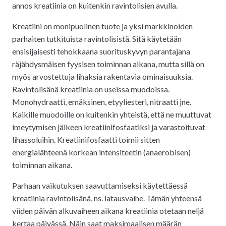
annos kreatiinia on kuitenkin ravintolisien avulla.
Kreatiini on monipuolinen tuote ja yksi markkinoiden
parhaiten tutkituista ravintolisistä. Sitä käytetään
ensisijaisesti tehokkaana suorituskyvyn parantajana
räjähdysmäisen fyysisen toiminnan aikana, mutta sillä on
myös arvostettuja lihaksia rakentavia ominaisuuksia.
Ravintolisänä kreatiinia on useissa muodoissa.
Monohydraatti, emäksinen, etyyliesteri, nitraatti jne.
Kaikille muodoille on kuitenkin yhteistä, että ne muuttuvat
imeytymisen jälkeen kreatiinifosfaatiksi ja varastoituvat
lihassoluihin. Kreatiinifosfaatti toimii sitten
energialähteenä korkean intensiteetin (anaerobisen)
toiminnan aikana.
Parhaan vaikutuksen saavuttamiseksi käytettäessä
kreatiinia ravintolisänä, ns. latausvaihe. Tämän yhteensä
viiden päivän alkuvaiheen aikana kreatiinia otetaan neljä
kertaa päivässä. Näin saat maksimaalisen määrän