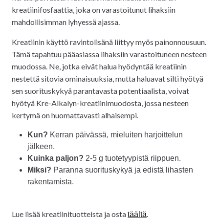
kreatiinifosfaattia, joka on varastoitunut lihaksiin
mahdollisimman lyhyessä ajassa.
Kreatiinin käyttö ravintolisänä liittyy myös painonnousuun.
Tämä tapahtuu pääasiassa lihaksiin varastoituneen nesteen
muodossa. Ne, jotka eivät halua hyödyntää kreatiinin
nestettä sitovia ominaisuuksia, mutta haluavat silti hyötyä
sen suorituskykyä parantavasta potentiaalista, voivat
hyötyä Kre-Alkalyn-kreatiinimuodosta, jossa nesteen
kertymä on huomattavasti alhaisempi.
Kun?
Kerran päivässä, mieluiten harjoittelun
jälkeen.
Kuinka paljon?
2-5 g tuotetyypistä riippuen.
Miksi?
Paranna suorituskykyä ja edistä lihasten
rakentamista.
Lue lisää kreatiinituotteista ja osta
.
täältä