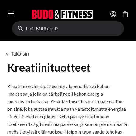
menu
account_circle
shopping_bag
search
chevron_left
Takaisin
Kreatiinituotteet
Kreatiini on aine, jota esiintyy luonnollisesti kehon
lihaksissa ja jolla on tärkeä rooli kehon energia-
aineenvaihdunnassa. Yksinkertaisesti sanottuna kreatiini
on aine, joka auttaa muuttamaan varastoitunutta energiaa
kineettiseksi energiaksi. Keho pystyy tuottamaan
itsekseen 1-2 g kreatiinia päivässä, ja sitä on pieniä määriä
myös tietyissä eläinruoissa. Helpoin tapa saada tehokas