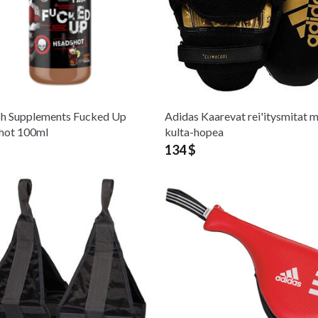
h Supplements Fucked Up
Adidas Kaarevat rei'itysmitat 
hot 100ml
kulta-hopea
134 $