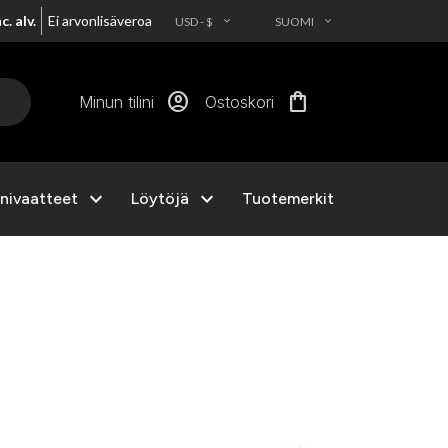
nc. alv.
Ei arvonlisäveroa
USD - $
SUOMI
EXPAND_MORE
EXPAND_MORE
account_circle
shopping_bag
Minun tilini
Ostoskori
expand_more
expand_more
nivaatteet
Löytöjä
Tuotemerkit