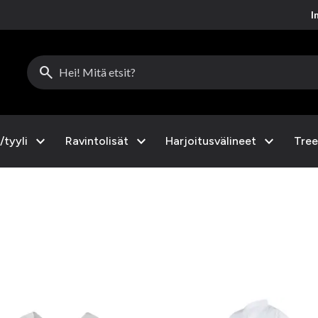
I
search
expand_more
expand_more
expand_more
/tyyli
Ravintolisät
Harjoitusvälineet
Tree