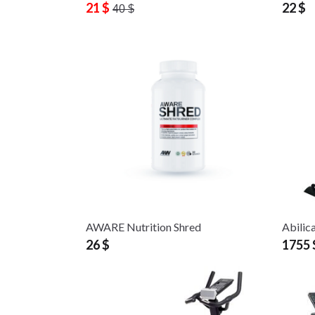
21 $
22 $
40 $
AWARE Nutrition Shred
Abilic
26 $
1755 