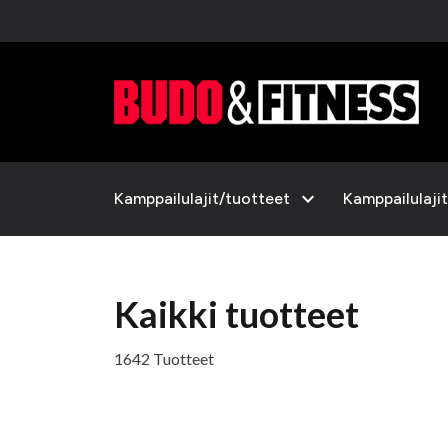
expand_more
Kamppailulajit/tuotteet
Kamppailulajit
Kaikki tuotteet
1642 Tuotteet