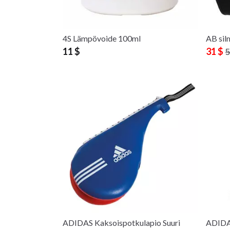
4S Lämpövoide 100ml
AB sil
11 $
31 $
5
ADIDAS Kaksoispotkulapio Suuri
ADIDA