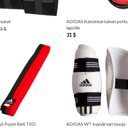
mukat
ADIDAS Kaksinkertainen potku
lapsille
3 $
31 $
S Poom Belt TKD
ADIDAS WT kyynärvarrisuoja