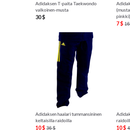
Adidaksen T-paita Taekwondo
Adidak
valkoinen-musta
(musta,
pinkki
30 $
7 $
16
Adidaksen haalari tummansininen
Adidak
keltaisilla raidoilla
raidoil
10 $
10 $
36 $
4