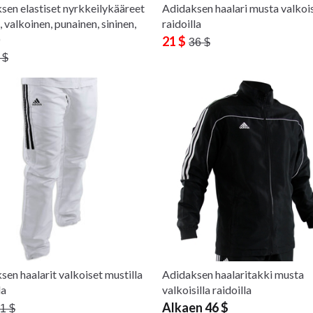
sen elastiset nyrkkeilykääreet
Adidaksen haalari musta valkois
 valkoinen, punainen, sininen,
raidoilla
)
21 $
36 $
 $
sen haalarit valkoiset mustilla
Adidaksen haalaritakki musta
la
valkoisilla raidoilla
Alkaen 46 $
1 $