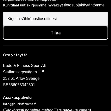
Kun tilaat uutiskirjeemme, hyväksyt
tietosuojakäytäntömme.
Tilaa
Ota yhteyttä
Budo & Fitness Sport AB
Staffanstorpsvägen 115
232 61 Arlöv Sverige
SE556053342301
Asiakaspalvelu
info@budofitness.fi
(Sähköposti nopeinta mahdollista palvelua varten)