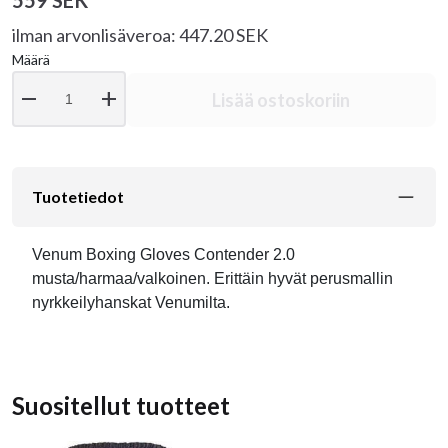
559 SEK
ilman arvonlisäveroa: 447.20 SEK
Määrä
remove
add
Lisää ostoskoriin
Tuotetiedot
Venum Boxing Gloves Contender 2.0
musta/harmaa/valkoinen. Erittäin hyvät perusmallin
nyrkkeilyhanskat Venumilta.
Suositellut tuotteet