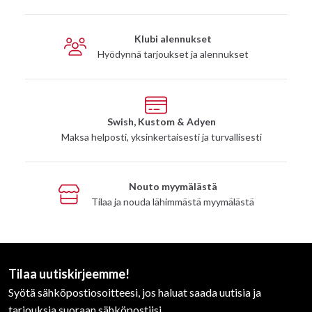
Klubi alennukset
Hyödynnä tarjoukset ja alennukset
Swish, Kustom & Adyen
Maksa helposti, yksinkertaisesti ja turvallisesti
Nouto myymälästä
Tilaa ja nouda lähimmästä myymälästä
Tilaa uutiskirjeemme!
Syötä sähköpostiosoitteesi, jos haluat saada uutisia ja
tarjouksia suoraan sähköpostiisi.