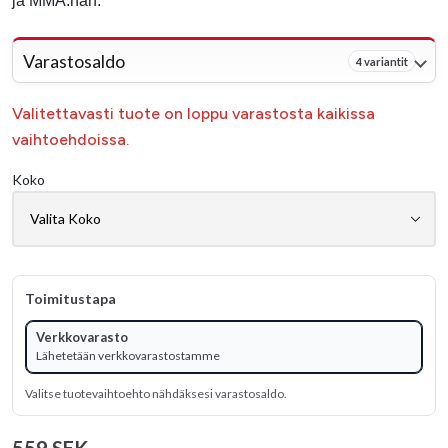
ja MMA:han.
Varastosaldo
4 variantit
Valitettavasti tuote on loppu varastosta kaikissa
vaihtoehdoissa.
Koko
Toimitustapa
Verkkovarasto
Lähetetään verkkovarastostamme
Valitse tuotevaihtoehto nähdäksesi varastosaldo.