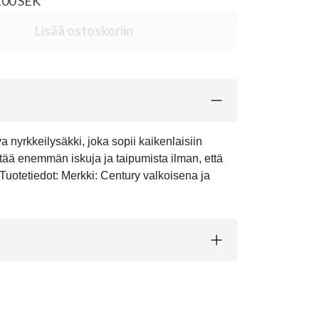
2.00 SEK
Lisää ostoskoriin
 nyrkkeilysäkki, joka sopii kaikenlaisiin
estää enemmän iskuja ja taipumista ilman, että
 Tuotetiedot: Merkki: Century valkoisena ja