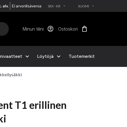
. alv.
Ei arvonlisäveroa
SEK - KR
SUOMI
EXPAND_MORE
EXPAND_MORE
account_circle
shopping_bag
Minun tilini
Ostoskori
expand_more
expand_more
nivaatteet
Löytöjä
Tuotemerkit
rkkeilysäkki
nt T1 erillinen
ki