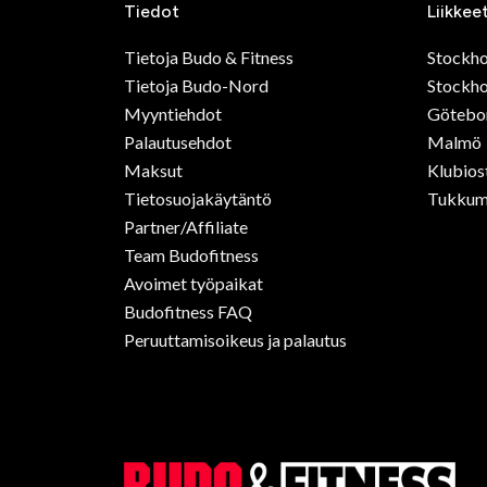
Tiedot
Liikkee
Tietoja Budo & Fitness
Stockh
Tietoja Budo-Nord
Stockho
Myyntiehdot
Götebo
Palautusehdot
Malmö
Maksut
Klubios
Tietosuojakäytäntö
Tukkum
Partner/Affiliate
Team Budofitness
Avoimet työpaikat
Budofitness FAQ
Peruuttamisoikeus ja palautus