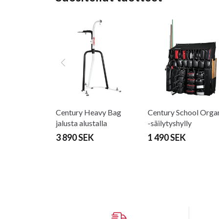
Century Heavy Bag
Century School Orga
jalusta alustalla
-säilytyshylly
3 890 SEK
1 490 SEK