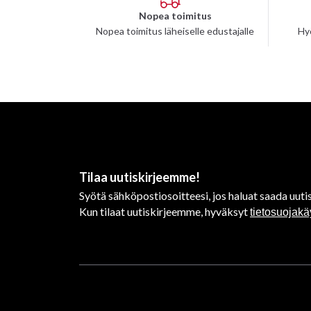
Nopea toimitus
Nopea toimitus läheiselle edustajalle
Hy
Tilaa uutiskirjeemme!
Syötä sähköpostiosoitteesi, jos haluat saada uutis
Kun tilaat uutiskirjeemme, hyväksyt
tietosuojak