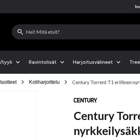
Inc
search
expand_more
expand_more
expand_more
/tyyli
Ravintolisät
Harjoitusvälineet
Tree
chevron_right
chevron_right
Century Torrent T1 erillinen ny
tuotteet
Kotiharjoittelu
Century Torre
nyrkkeilysäk