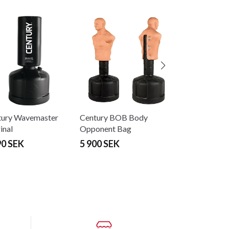
Century Versys
Simulator
4 890 SEK
tury Wavemaster
Century BOB Body
inal
Opponent Bag
90 SEK
5 900 SEK