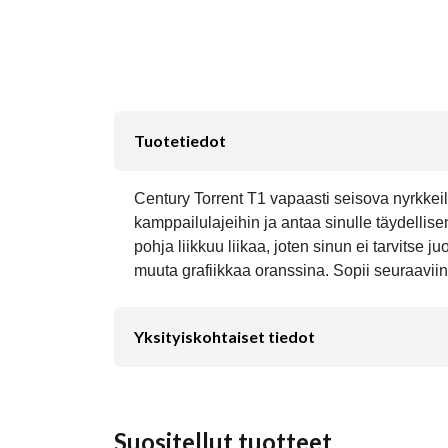
Tuotetiedot
Century Torrent T1 vapaasti seisova nyrkkeily
kamppailulajeihin ja antaa sinulle täydellise
pohja liikkuu liikaa, joten sinun ei tarvitse
muuta grafiikkaa oranssina. Sopii seuraaviin
Yksityiskohtaiset tiedot
Suositellut tuotteet