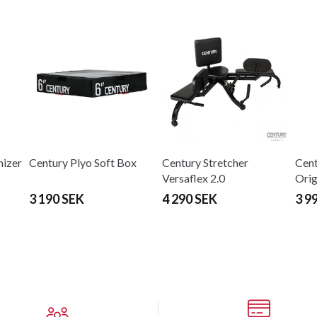
nizer
Century Plyo Soft Box
Century Stretcher
Cen
Versaflex 2.0
Orig
3 190 SEK
4 290 SEK
3 9