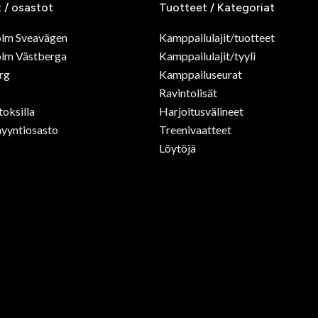
t / osastot
Tuotteet / Kategoriat
olm Sveavägen
Kamppailulajit/tuotteet
lm Västberga
Kamppailulajit/tyyli
rg
Kamppailuseurat
Ravintolisät
toksilla
Harjoitusvälineet
yyntiosasto
Treenivaatteet
Löytöjä