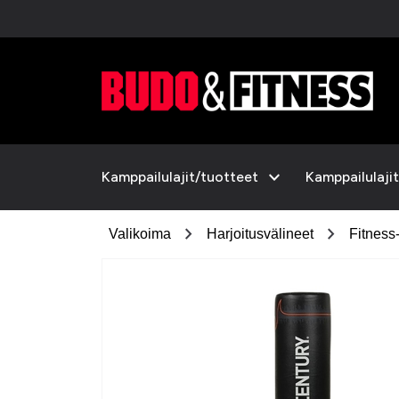
expand_more
Kamppailulajit/tuotteet
Kamppailulajit
chevron_right
chevron_right
Valikoima
Harjoitusvälineet
Fitness-