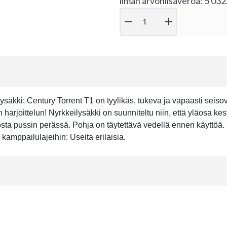
ilman arvonlisäveroa: 5 03
remove
add
säkki: Century Torrent T1 on tyylikäs, tukeva ja vapaasti seisova
n harjoittelun! Nyrkkeilysäkki on suunniteltu niin, että yläosa k
 juosta pussin perässä. Pohja on täytettävä vedellä ennen käyttöä.
 kamppailulajeihin: Useita erilaisia.