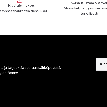
Swish, Kustom & Adye
Klubi alennukset
Maksa helposti, yksinkertaise
ödynnä tarjoukset ja alennukset
turvallisesti
ia ja tarjouksia suoraan sähköpostiisi.
äytäntömme.