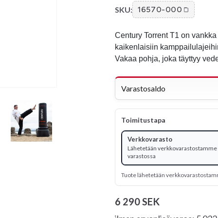
SKU:
16570-000
Century Torrent T1 on vankka j
kaikenlaisiin kamppailulajeihin
Vakaa pohja, joka täyttyy vede
Varastosaldo
Toimitustapa
Verkkovarasto
Lähetetään verkkovarastostamme -
varastossa
Tuote lähetetään verkkovarastosta
6 290 SEK