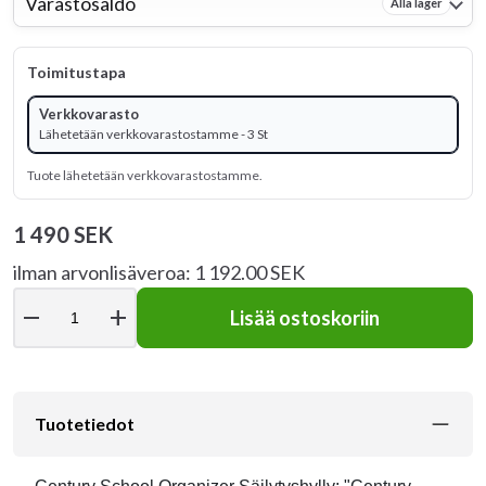
Varastosaldo
Alla lager
Toimitustapa
Verkkovarasto
Lähetetään verkkovarastostamme - 3 St
Tuote lähetetään verkkovarastostamme.
1 490 SEK
ilman arvonlisäveroa: 1 192.00 SEK
remove
add
Lisää ostoskoriin
Tuotetiedot