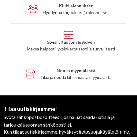
Klubi alennukset
Hyödynnä tarjoukset ja alennukset
Swish, Kustom & Adyen
Maksa helposti, yksinkertaisesti ja turvallisesti
Nouto myymälästä
Tilaa ja nouda lähimmästä myymälästä
Tilaa uutiskirjeemme!
Syötä sähköpostiosoitteesi, jos haluat saada uutisia ja
tarjouksia suoraan sähköpostiisi.
Kun tilaat uutiskirjeemme, hyväksyt
tietosuojakäytäntömme.