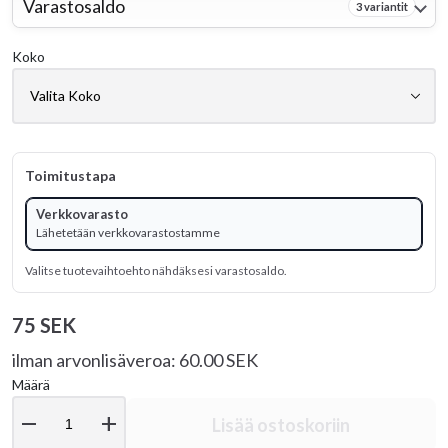
Varastosaldo
3 variantit
Koko
Toimitustapa
Verkkovarasto
Lähetetään verkkovarastostamme
Valitse tuotevaihtoehto nähdäksesi varastosaldo.
75 SEK
ilman arvonlisäveroa: 60.00 SEK
Määrä
remove
add
Lisää ostoskoriin