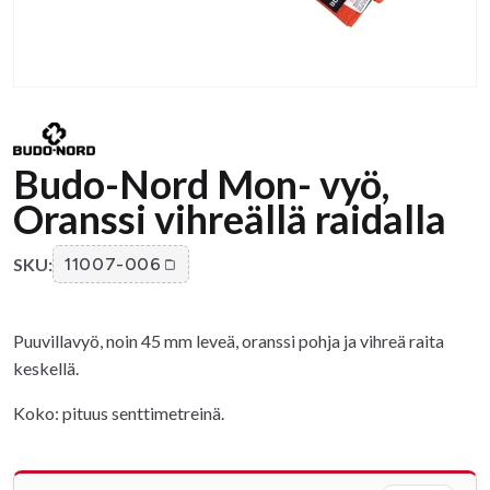
Budo-Nord Mon- vyö,
Oranssi vihreällä raidalla
SKU:
11007-006
Puuvillavyö, noin 45 mm leveä, oranssi pohja ja vihreä raita
keskellä.
Koko: pituus senttimetreinä.