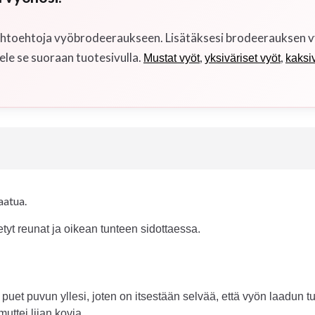
htoehtoja vyöbrodeeraukseen. Lisätäksesi brodeerauksen vyöhö
ele se suoraan tuotesivulla.
,
,
Mustat vyöt
yksiväriset vyöt
kaksiv
aatua.
yt reunat ja oikean tunteen sidottaessa.
puet puvun yllesi, joten on itsestään selvää, että vyön laadun 
uttei liian kovia.