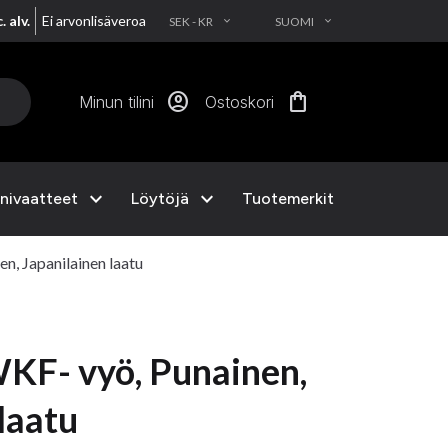
. alv.
Ei arvonlisäveroa
SEK - KR
SUOMI
EXPAND_MORE
EXPAND_MORE
account_circle
shopping_bag
Minun tilini
Ostoskori
expand_more
expand_more
nivaatteet
Löytöjä
Tuotemerkit
, Japanilainen laatu
KF- vyö, Punainen,
laatu