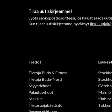
Tilaa uutiskirjeemme!
Syötä sähköpostiosoitteesi, jos haluat saada uutis
Kun tilaat uutiskirjeemme, hyväksyt
tietosuojak
Tiedot
Liikkee
Tietoja Budo & Fitness
Stockh
Tietoja Budo-Nord
Stockho
Myyntiehdot
Götebo
Palautusehdot
Malmö
Maksut
Klubios
Tietosuojakäytäntö
Tukkum
Partner/Affiliate