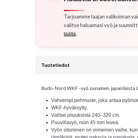
Tarjoamme laajan valikoiman vai
valitse haluamasi vyö ja suunnitt
.
täältä
Tuotetiedot
Budo-Nord WKF -vyö, punainen, japanilaista l
Vahvempi pehmuste, joka antaa pyöristet
WKF-hyväksytty.
Valitse pituuksista 240–320 cm.
Puuvillavyö, noin 45 mm leveä.
Vyön sitominen on viimeinen vaihe, kun 
jämäköitä, muttei paksuja ja napakoita, m