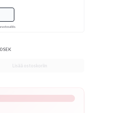
arastosaldo.
00 SEK
Lisää ostoskoriin