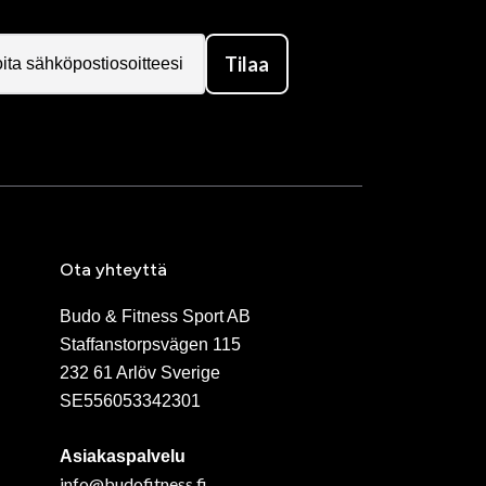
Tilaa
Ota yhteyttä
Budo & Fitness Sport AB
Staffanstorpsvägen 115
232 61 Arlöv Sverige
SE556053342301
Asiakaspalvelu
info@budofitness.fi