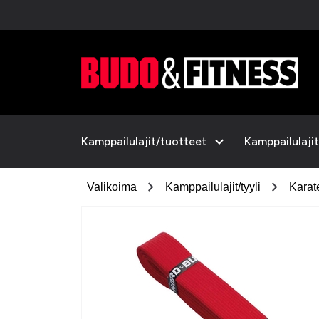
expand_more
Kamppailulajit/tuotteet
Kamppailulajit
chevron_right
chevron_right
Valikoima
Kamppailulajit/tyyli
Karat