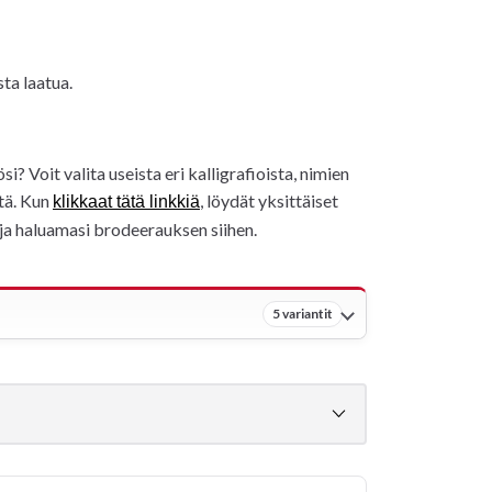
ta laatua.
 Voit valita useista eri kalligrafioista, nimien
stä. Kun
, löydät yksittäiset
klikkaat tätä linkkiä
n ja haluamasi brodeerauksen siihen.
5 variantit