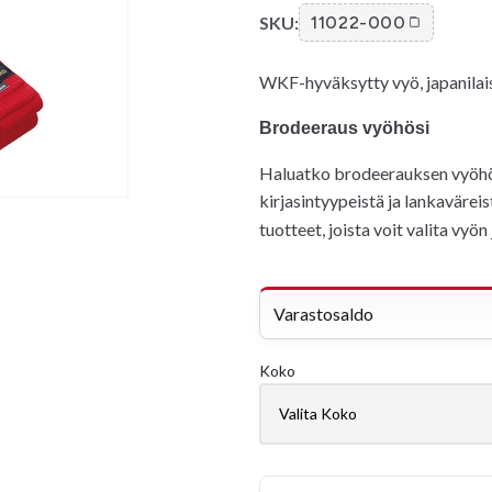
SKU:
11022-000
WKF-hyväksytty vyö, japanilais
Brodeeraus vyöhösi
Haluatko brodeerauksen vyöhösi?
kirjasintyypeistä ja lankavärei
tuotteet, joista voit valita vyö
Varastosaldo
Koko