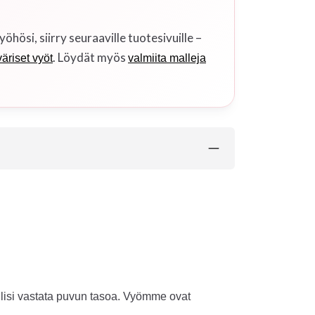
si, siirry seuraaville tuotesivuille –
. Löydät myös
äriset vyöt
valmiita malleja
tulisi vastata puvun tasoa. Vyömme ovat