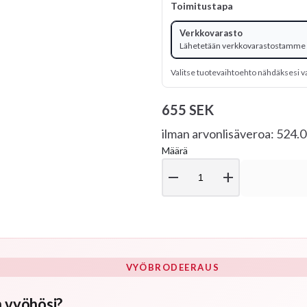
Toimitustapa
Verkkovarasto
Lähetetään verkkovarastostamme
Valitse tuotevaihtoehto nähdäksesi v
655 SEK
ilman arvonlisäveroa: 524.
Määrä
remove
add
VYÖBRODEERAUS
 vyöhösi?