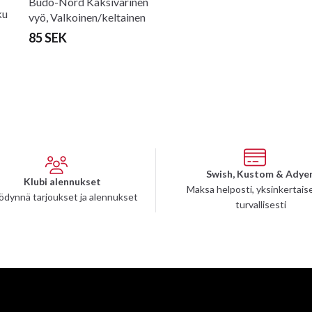
Budo-Nord Kaksivärinen
ku
vyö, Valkoinen/keltainen
85 SEK
Swish, Kustom & Adye
Klubi alennukset
Maksa helposti, yksinkertaise
ödynnä tarjoukset ja alennukset
turvallisesti