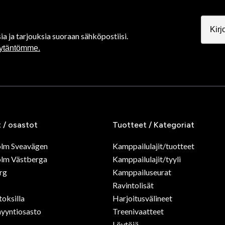
ia ja tarjouksia suoraan sähköpostiisi.
äytäntömme.
t / osastot
Tuotteet / Kategoriat
olm Sveavägen
Kamppailulajit/tuotteet
lm Västberga
Kamppailulajit/tyyli
rg
Kamppailuseurat
Ravintolisät
toksilla
Harjoitusvälineet
yyntiosasto
Treenivaatteet
Löytöjä