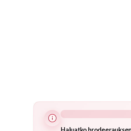
Haluatko brodeerauksen