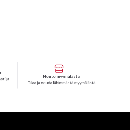
n
Nouto myymälästä
sti ja
Tilaa ja nouda lähimmästä myymälästä