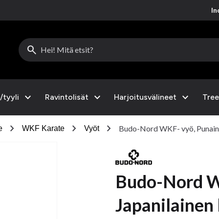
Inc
search
expand_more
expand_more
expand_more
/tyyli
Ravintolisät
Harjoitusvälineet
Tree
chevron_right
chevron_right
chevron_right
Budo-Nord WKF- vyö, Punainen
e
WKF Karate
Vyöt
Budo-Nord W
Japanilainen 