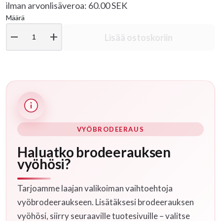
ilman arvonlisäveroa: 60.00 SEK
Määrä
remove
add
Lisää ostoskoriin
VYÖBRODEERAUS
Haluatko brodeerauksen
vyöhösi?
Tarjoamme laajan valikoiman vaihtoehtoja
vyöbrodeeraukseen. Lisätäksesi brodeerauksen
vyöhösi, siirry seuraaville tuotesivuille – valitse