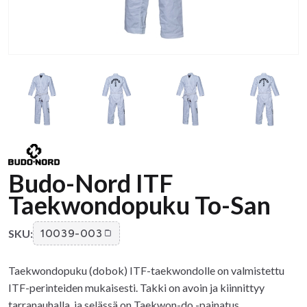
Budo-Nord ITF
Taekwondopuku To-San
SKU:
10039-003
Taekwondopuku (dobok) ITF-taekwondolle on valmistettu
ITF-perinteiden mukaisesti. Takki on avoin ja kiinnittyy
tarranauhalla, ja selässä on Taekwon-do -painatus.