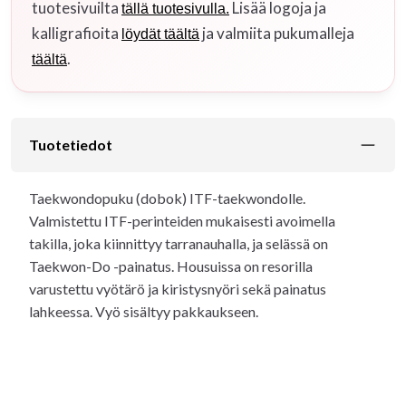
tuotesivuilta
Lisää logoja ja
tällä tuotesivulla.
kalligrafioita
ja valmiita pukumalleja
löydät täältä
.
täältä
Tuotetiedot
Taekwondopuku (dobok) ITF-taekwondolle.
Valmistettu ITF-perinteiden mukaisesti avoimella
takilla, joka kiinnittyy tarranauhalla, ja selässä on
Taekwon-Do -painatus. Housuissa on resorilla
varustettu vyötärö ja kiristysnyöri sekä painatus
lahkeessa. Vyö sisältyy pakkaukseen.