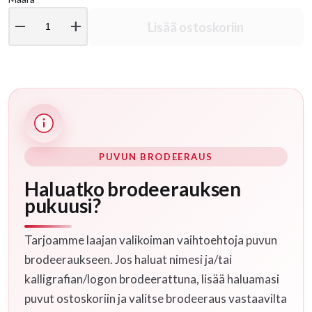
remove
add
Lisää ostoskoriin
PUVUN BRODEERAUS
Haluatko brodeerauksen
pukuusi?
Tarjoamme laajan valikoiman vaihtoehtoja puvun
brodeeraukseen. Jos haluat nimesi ja/tai
kalligrafian/logon brodeerattuna, lisää haluamasi
puvut ostoskoriin ja valitse brodeeraus vastaavilta