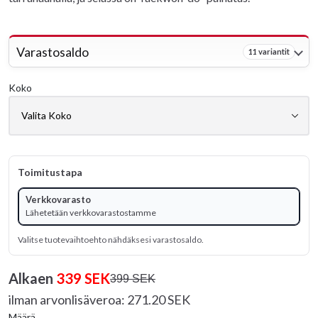
Varastosaldo
11 variantit
Koko
Toimitustapa
Verkkovarasto
Lähetetään verkkovarastostamme
Valitse tuotevaihtoehto nähdäksesi varastosaldo.
Alkaen
339 SEK
399 SEK
ilman arvonlisäveroa: 271.20 SEK
Määrä