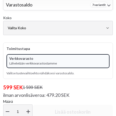
Varastosaldo
7 variantit
Koko
Toimitustapa
Verkkovarasto
Lähetetään verkkovarastostamme
Valitse tuotevaihtoehto nähdäksesi varastosaldo.
599 SEK
1 599 SEK
ilman arvonlisäveroa: 479.20 SEK
Määrä
remove
add
Lisää ostoskoriin