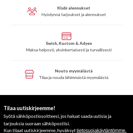
Klubi alennukset
Hyödynnä tarjoukset ja alennukset
Swish, Kustom & Adyen
Maksa helposti, yksinkertaisesti ja turvallisesti
Nouto myymälästä
Tilaa ja nouda lähimmästä myymälästä
Tilaa uutiskirjeemme!
Syötä sähköpostiosoitteesi, jos haluat saada uutisia ja
tarjouksia suoraan sähköpostiisi.
Kun tilaat uutiskirjeemme, hyväksyt
tietosuojakäytäntömme.