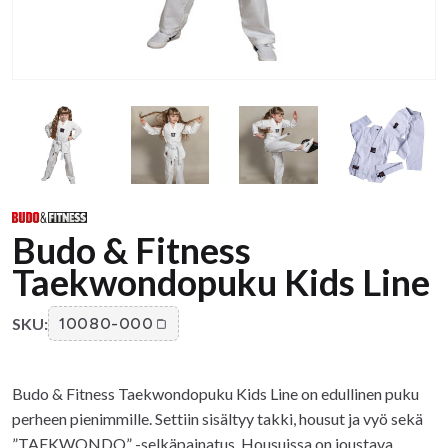
Budo & Fitness
Taekwondopuku Kids Line
SKU:
10080-000
Budo & Fitness Taekwondopuku Kids Line on edullinen puku
perheen pienimmille. Settiin sisältyy takki, housut ja vyö sekä
”TAEKWONDO” -selkäpainatus. Housuissa on joustava