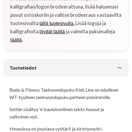
kalligrafian/logon brodeerattuna, lisää haluamasi
puvut ostoskoriin ja valitse brodeeraus vastaavilta
tuotesivuilta
Lisää logoja ja
tällä tuotesivulla.
kalligrafioita
ja valmiita pukumalleja
löydät täältä
.
täältä
Tuotetiedot
Budo & Fitness Taekwondopuku Kids Line on edullinen
WT-tyylinen taekwondopuku perheen pienimmille.
Settiin sisältyy V-kauluksellinen takki, housut ja
valkoinen vyö.
Housuissa on joustava vyötärö ja kiristysnyöri.