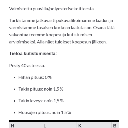
Valmistettu puuvilla/polyesterisekoitteesta.
Tarkistamme jatkuvasti pukuvalikoimamme laadun ja
varmistamme tasaisen korkean laatutason. Osana tätä
valvontaa teemme koe­pesuja kutistumisen
arvioimiseksi. Alla näet tulokset koe­pesun jälkeen.
Tietoa kutistumisesta:
Pesty 40 asteessa.
Hihan pituus: 0 %
Takin pituus: noin 1,5 %
Takin leveys: noin 1,5 %
Housujen pituus: noin 1,5 %
H
L
K
B