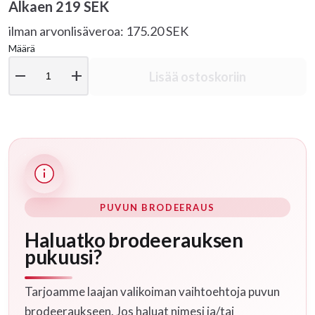
Alkaen
219 SEK
ilman arvonlisäveroa: 175.20 SEK
Määrä
remove
add
Lisää ostoskoriin
PUVUN BRODEERAUS
Haluatko brodeerauksen
pukuusi?
Tarjoamme laajan valikoiman vaihtoehtoja puvun
brodeeraukseen. Jos haluat nimesi ja/tai