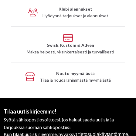
Klubi alennukset
Hyödynnä tarjoukset ja alennukset
Swish, Kustom & Adyen
Maksa helposti, yksinkertaisesti ja turvallisesti
Nouto myymälästä
Tilaa ja nouda lähimmästä myymälästä
Tilaa uutiskirjeemme!
Syötä sähköpostiosoitteesi, jos haluat saada uutisia ja
tarjouksia suoraan sähköpostiisi.
Kun tilaat uutiskirjeemme, hyväksyt
tietosuojakäytäntömme.