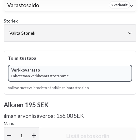
Varastosaldo
2 variantit
Storlek
Toimitustapa
Verkkovarasto
Lähetetään verkkovarastostamme
Valitse tuotevaihtoehto nähdäksesi varastosaldo.
Alkaen
195 SEK
ilman arvonlisäveroa: 156.00 SEK
Määrä
remove
add
Lisää ostoskoriin