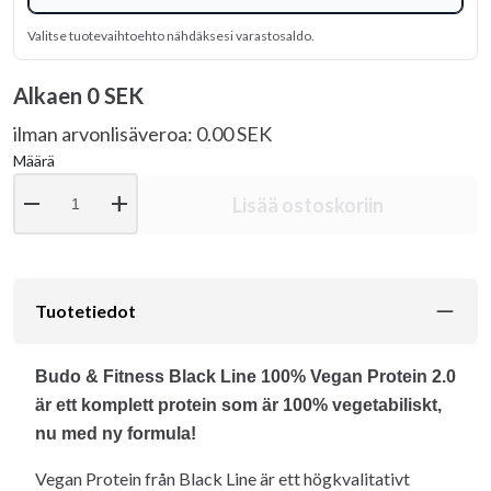
Valitse tuotevaihtoehto nähdäksesi varastosaldo.
Alkaen
0 SEK
ilman arvonlisäveroa: 0.00 SEK
Määrä
remove
add
Lisää ostoskoriin
Tuotetiedot
Budo & Fitness Black Line 100% Vegan Protein 2.0
är ett komplett protein som är 100% vegetabiliskt,
nu med ny formula!
Vegan Protein från Black Line är ett högkvalitativt