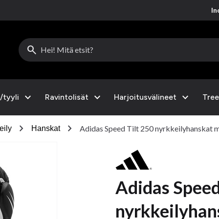
Inc
search
expand_more
expand_more
expand_more
/tyyli
Ravintolisät
Harjoitusvälineet
Tree
chevron_right
chevron_right
Adidas Speed ​​​​Tilt 250 nyrkkeilyhanskat
eily
Hanskat
Adidas Speed ​​
nyrkkeilyhan