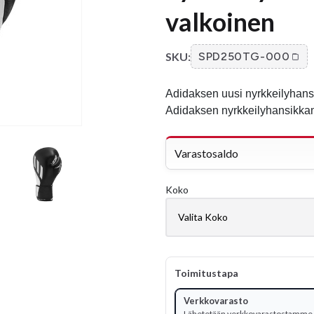
valkoinen
SKU:
SPD250TG-000
Adidaksen uusi nyrkkeilyha
Adidaksen nyrkkeilyhansikkama
Varastosaldo
Koko
Toimitustapa
Verkkovarasto
Lähetetään verkkovarastostamme