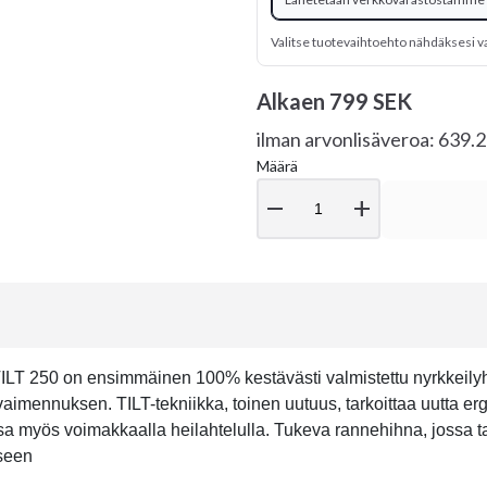
Valitse tuotevaihtoehto nähdäksesi v
Alkaen
799 SEK
ilman arvonlisäveroa: 639.
Määrä
remove
add
T 250 on ensimmäinen 100% kestävästi valmistettu nyrkkeilyha
vaimennuksen. TILT-tekniikka, toinen uutuus, tarkoittaa uutta e
 myös voimakkaalla heilahtelulla. Tukeva rannehihna, jossa tarr
kseen