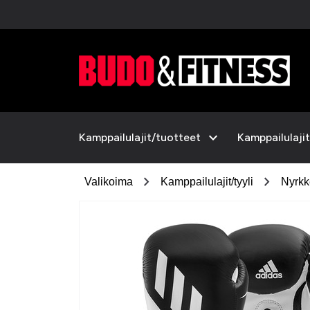
expand_more
Kamppailulajit/tuotteet
Kamppailulajit
chevron_right
chevron_right
Valikoima
Kamppailulajit/tyyli
Nyrkk