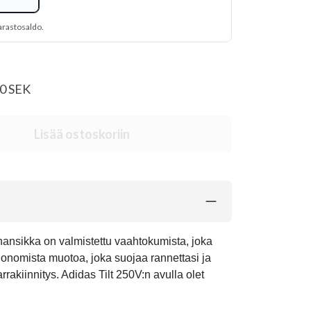
arastosaldo.
20 SEK
Lisää ostoskoriin
nsikka on valmistettu vaahtokumista, joka
rgonomista muotoa, joka suojaa rannettasi ja
akiinnitys. Adidas Tilt 250V:n avulla olet