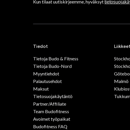
Kun tilaat uutiskirjeemme, hyväksyt
tietosuojak
Tiedot
Liikkee
Tietoja Budo & Fitness
Stockh
Tietoja Budo-Nord
Stockho
Myyntiehdot
Götebo
Palautusehdot
Malmö
Maksut
Klubios
Tietosuojakäytäntö
Tukkum
Partner/Affiliate
Team Budofitness
Avoimet työpaikat
Budofitness FAQ