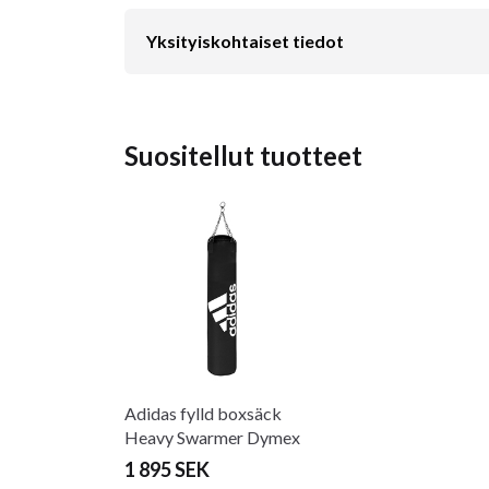
Yksityiskohtaiset tiedot
Suositellut tuotteet
Adidas fylld boxsäck
Heavy Swarmer Dymex
svart-vit
1 895 SEK