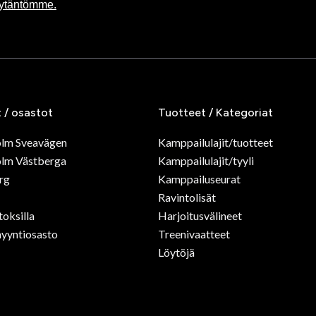
äytäntömme.
t / osastot
Tuotteet / Kategoriat
olm Sveavägen
Kamppailulajit/tuotteet
lm Västberga
Kamppailulajit/tyyli
rg
Kamppailuseurat
Ravintolisät
toksilla
Harjoitusvälineet
yyntiosasto
Treenivaatteet
Löytöjä