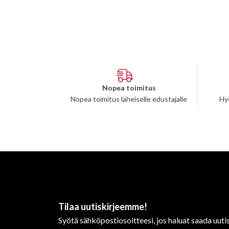
Nopea toimitus
Nopea toimitus läheiselle edustajalle
Hy
Tilaa uutiskirjeemme!
Syötä sähköpostiosoitteesi, jos haluat saada uutis