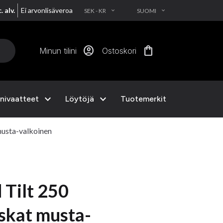
. alv.
Ei arvonlisäveroa
SEK - KR
SUOMI
EXPAND_MORE
EXPAND_MORE
account_circle
shopping_bag
Minun tilini
Ostoskori
expand_more
expand_more
nivaatteet
Löytöjä
Tuotemerkit
 musta-valkoinen
​​Tilt 250
skat musta-