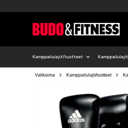
expand_more
Kamppailulajit/tuotteet
Kamppailulajit
chevron_right
chevron_right
Valikoima
Kamppailulajit/tuotteet
Ka