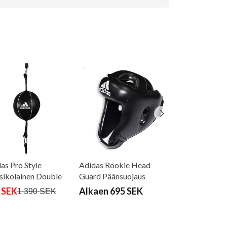
Adidas Boxing
Sleeve musta/k
225 SEK
as Pro Style
Adidas Rookie Head
ikolainen Double
Guard Päänsuojaus
-laukku
 SEK
Alkaen 695 SEK
1 390 SEK