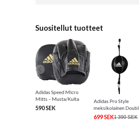
Suositellut tuotteet
Adidas Speed Micro
Mitts – Musta/Kulta
Adidas Pro Style
590 SEK
meksikolainen Doubl
End -laukku
699 SEK
1 390 SEK