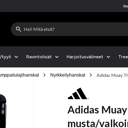
Inc
search
expand_more
expand_more
expand_more
/tyyli
Ravintolisät
Harjoitusvälineet
Tree
chevron_right
chevron_right
Adidas Muay Th
mppailulajihanskat
Nyrkkeilyhanskat
Adidas Muay 
musta/valko