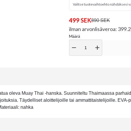
Valitse tuotevaihtoehto nähdäksesi v
499 SEK
890 SEK
ilman arvonlisäveroa: 399.
Määrä
remove
add
tua oleva Muay Thai -hanska. Suunniteltu Thaimaassa parhaide
ituksia. Täydelliset aloittelijoille tai ammattitaistelijoille. E
Materiaali: nahka