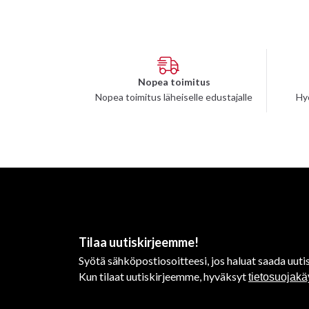
Nopea toimitus
Nopea toimitus läheiselle edustajalle
Hy
Tilaa uutiskirjeemme!
Syötä sähköpostiosoitteesi, jos haluat saada uutis
Kun tilaat uutiskirjeemme, hyväksyt
tietosuojak