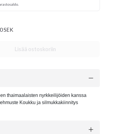
arastosaldo.
20 SEK
Lisää ostoskoriin
n thaimaalaisten nyrkkeilijöiden kanssa
VA-pehmuste Koukku ja silmukkakiinnitys