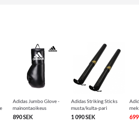
Adidas Jumbo Glove -
Adidas Striking Sticks
Adid
e
mainontaoikeus
musta/kulta-pari
meks
End 
890 SEK
1 090 SEK
699