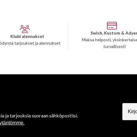
Swish, Kustom & Adye
Klubi alennukset
Maksa helposti, yksinkertaise
ödynnä tarjoukset ja alennukset
turvallisesti
ia ja tarjouksia suoraan sähköpostiisi.
äytäntömme.