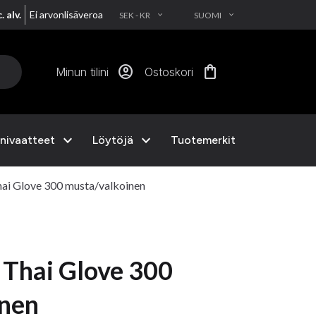
. alv.
Ei arvonlisäveroa
SEK - KR
SUOMI
EXPAND_MORE
EXPAND_MORE
account_circle
shopping_bag
Minun tilini
Ostoskori
expand_more
expand_more
nivaatteet
Löytöjä
Tuotemerkit
ai Glove 300 musta/valkoinen
Thai Glove 300
inen