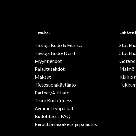
Tiedot
Liikkee
Tietoja Budo & Fitness
Stockh
Tietoja Budo-Nord
Stockho
Myyntiehdot
Götebo
Palautusehdot
Malmö
Maksut
Klubios
Tietosuojakäytäntö
Tukkum
Partner/Affiliate
Team Budofitness
Avoimet työpaikat
Budofitness FAQ
Peruuttamisoikeus ja palautus