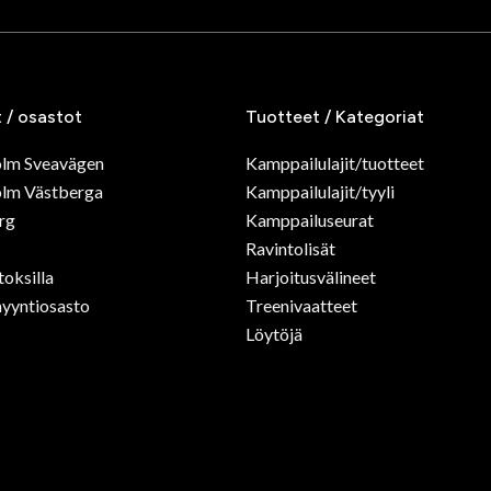
t / osastot
Tuotteet / Kategoriat
olm Sveavägen
Kamppailulajit/tuotteet
lm Västberga
Kamppailulajit/tyyli
rg
Kamppailuseurat
Ravintolisät
toksilla
Harjoitusvälineet
yyntiosasto
Treenivaatteet
Löytöjä