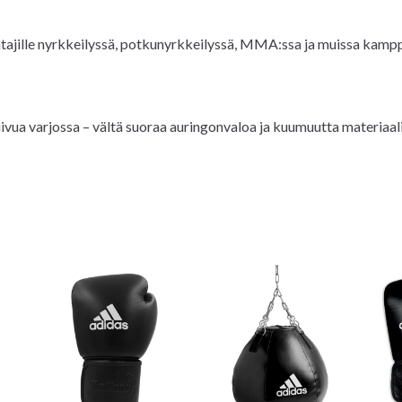
mentajille nyrkkeilyssä, potkunyrkkeilyssä, MMA:ssa ja muissa kampp
kuivua varjossa – vältä suoraa auringonvaloa ja kuumuutta materiaal