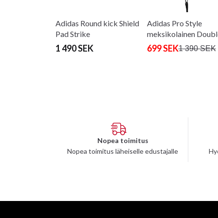
Adidas Round kick Shield
Adidas Pro Style
Pad Strike
meksikolainen Doubl
End -laukku
1 490 SEK
699 SEK
1 390 SEK
Nopea toimitus
Nopea toimitus läheiselle edustajalle
Hy