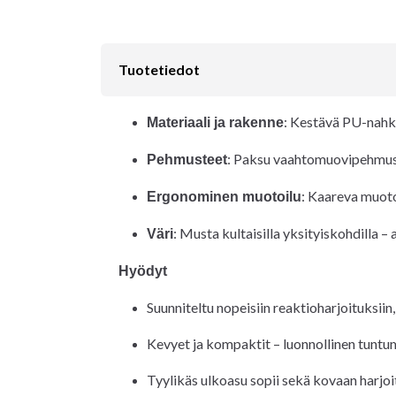
Tuotetiedot
: Kestävä PU-nahk
Materiaali ja rakenne
: Paksu vaahtomuovipehmust
Pehmusteet
: Kaareva muoto
Ergonominen muotoilu
: Musta kultaisilla yksityiskohdilla –
Väri
Hyödyt
Suunniteltu nopeisiin reaktioharjoituksiin
Kevyet ja kompaktit – luonnollinen tuntuma
Tyylikäs ulkoasu sopii sekä kovaan harjoit