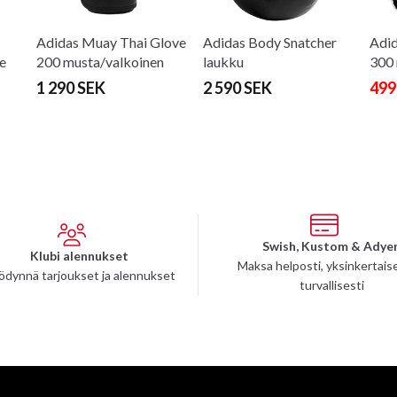
Adidas Muay Thai Glove
Adidas Body Snatcher
Adid
e
200 musta/valkoinen
laukku
300 
1 290 SEK
2 590 SEK
499
Swish, Kustom & Adye
Klubi alennukset
Maksa helposti, yksinkertaise
ödynnä tarjoukset ja alennukset
turvallisesti