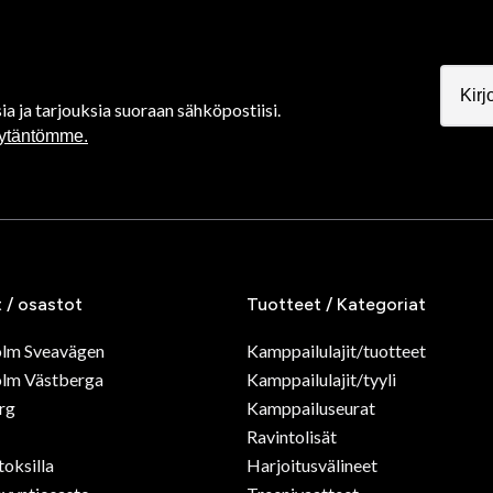
ia ja tarjouksia suoraan sähköpostiisi.
äytäntömme.
t / osastot
Tuotteet / Kategoriat
olm Sveavägen
Kamppailulajit/tuotteet
lm Västberga
Kamppailulajit/tyyli
rg
Kamppailuseurat
Ravintolisät
toksilla
Harjoitusvälineet