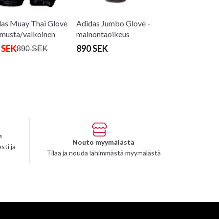
as Muay Thai Glove
Adidas Jumbo Glove -
musta/valkoinen
mainontaoikeus
 SEK
890 SEK
890 SEK
n
Nouto myymälästä
sti ja
Tilaa ja nouda lähimmästä myymälästä