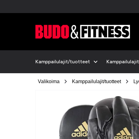
expand_more
Kamppailulajit/tuotteet
Kamppailulajit
chevron_right
chevron_right
Valikoima
Kamppailulajit/tuotteet
Ly