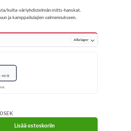
usta/kulta-väriyhdistelmän mitts-hanskat.
uun ja kamppailulajien valmennukseen.
Alla lager
 66 St
mme.
00 SEK
Lisää ostoskoriin