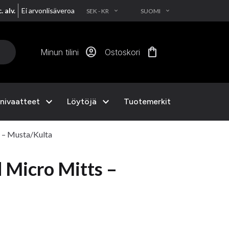
. alv.
Ei arvonlisäveroa
SEK - KR
SUOMI
EXPAND_MORE
EXPAND_MORE
account_circle
shopping_bag
Minun tilini
Ostoskori
expand_more
expand_more
nivaatteet
Löytöjä
Tuotemerkit
 – Musta/Kulta
 Micro Mitts –