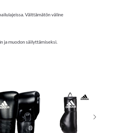
ailulajeissa. Välttämätön väline
in ja muodon säilyttämiseksi.
Adidas Striking
musta/kulta-pa
1 090 SEK