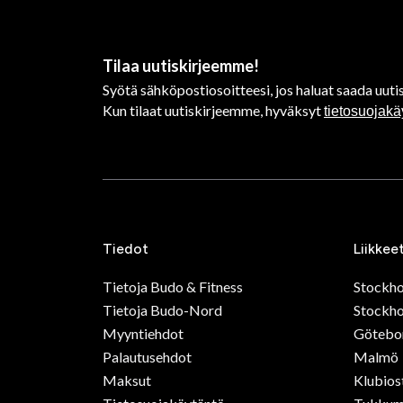
Tilaa uutiskirjeemme!
Syötä sähköpostiosoitteesi, jos haluat saada uutis
Kun tilaat uutiskirjeemme, hyväksyt
tietosuojak
Tiedot
Liikkee
Tietoja Budo & Fitness
Stockh
Tietoja Budo-Nord
Stockho
Myyntiehdot
Götebo
Palautusehdot
Malmö
Maksut
Klubios