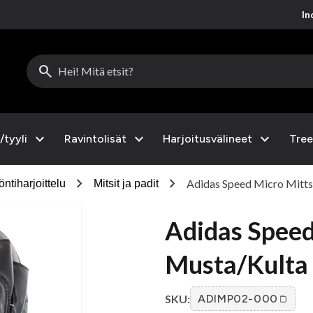
Inc
search
expand_more
expand_more
expand_more
/tyyli
Ravintolisät
Harjoitusvälineet
Tree
chevron_right
chevron_right
Adidas Speed Micro Mitts
öntiharjoittelu
Mitsit ja padit
Adidas Speed
Musta/Kulta
SKU:
ADIMP02-000