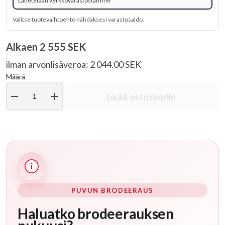
Lähetetään verkkovarastostamme
Valitse tuotevaihtoehto nähdäksesi varastosaldo.
Alkaen
2 555 SEK
ilman arvonlisäveroa: 2 044.00 SEK
Määrä
remove
add
Lisää ostoskoriin
PUVUN BRODEERAUS
Haluatko brodeerauksen