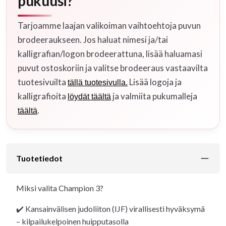
pukuusi?
Tarjoamme laajan valikoiman vaihtoehtoja puvun
brodeeraukseen. Jos haluat nimesi ja/tai
kalligrafian/logon brodeerattuna, lisää haluamasi
puvut ostoskoriin ja valitse brodeeraus vastaavilta
tuotesivuilta
Lisää logoja ja
tällä tuotesivulla.
kalligrafioita
ja valmiita pukumalleja
löydät täältä
.
täältä
Tuotetiedot
Miksi valita Champion 3?
✔️ Kansainvälisen judoliiton (IJF) virallisesti hyväksymä
– kilpailukelpoinen huipputasolla