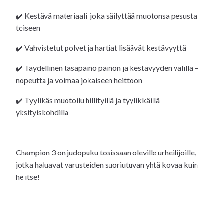
✔️ Kestävä materiaali, joka säilyttää muotonsa pesusta
toiseen
✔️ Vahvistetut polvet ja hartiat lisäävät kestävyyttä
✔️ Täydellinen tasapaino painon ja kestävyyden välillä –
nopeutta ja voimaa jokaiseen heittoon
✔️ Tyylikäs muotoilu hillityillä ja tyylikkäillä
yksityiskohdilla
Champion 3 on judopuku tosissaan oleville urheilijoille,
jotka haluavat varusteiden suoriutuvan yhtä kovaa kuin
he itse!