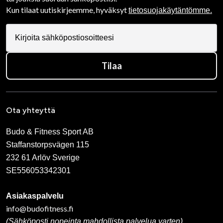
Kun tilaat uutiskirjeemme, hyväksyt
tietosuojakäytäntömme.
Tilaa
Ota yhteyttä
Budo & Fitness Sport AB
Staffanstorpsvägen 115
232 61 Arlöv Sverige
SE556053342301
Asiakaspalvelu
info@budofitness.fi
(Sähköposti nopeinta mahdollista palvelua varten)