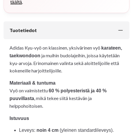
.
täältä
Tuotetiedot
Adidas Kyu-vyö on klassinen, yksivärinen vyö
karateen,
ja muihin budolajeihin, joissa käytetään
taekwondoon
kyu-arvoja. Erinomainen valinta sekä aloittelijoille että
kokeneille harjoittelijoille.
Materiaali & tuntuma
Vyö on valmistettu
60 % polyesteristä ja 40 %
, mikä tekee siitä kestävän ja
puuvillasta
helppohoitoisen.
Istuvuus
Leveys:
noin 4 cm
(yleinen standardileveys).