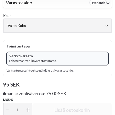
Varastosaldo
5 variantit
Koko
Toimitustapa
Verkkovarasto
Lähetetään verkkovarastostamme
Valitse tuotevaihtoehto nähdäksesi varastosaldo.
95 SEK
ilman arvonlisäveroa: 76.00 SEK
Määrä
remove
add
Lisää ostoskoriin