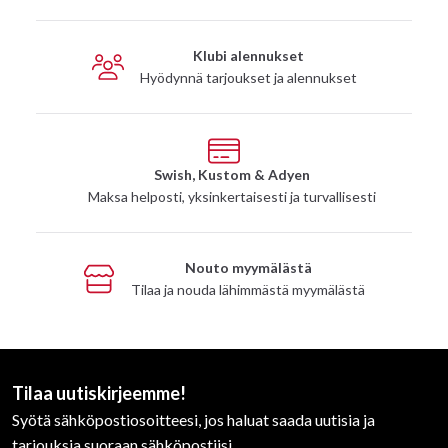
Klubi alennukset
Hyödynnä tarjoukset ja alennukset
Swish, Kustom & Adyen
Maksa helposti, yksinkertaisesti ja turvallisesti
Nouto myymälästä
Tilaa ja nouda lähimmästä myymälästä
Tilaa uutiskirjeemme!
Syötä sähköpostiosoitteesi, jos haluat saada uutisia ja
tarjouksia suoraan sähköpostiisi.