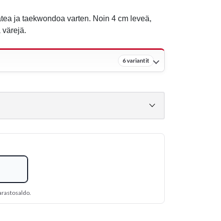
atea ja taekwondoa varten. Noin 4 cm leveä,
 värejä.
6 variantit
arastosaldo.