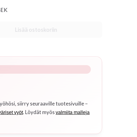
 SEK
Lisää ostoskoriin
si, siirry seuraaville tuotesivuille –
. Löydät myös
äriset vyöt
valmiita malleja