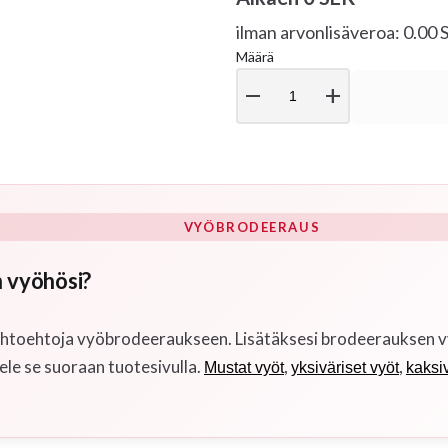
ilman arvonlisäveroa: 0.00
Määrä
remove
add
VYÖBRODEERAUS
 vyöhösi?
htoehtoja vyöbrodeeraukseen. Lisätäksesi brodeerauksen vyöhö
ele se suoraan tuotesivulla.
,
,
Mustat vyöt
yksiväriset vyöt
kaksiv