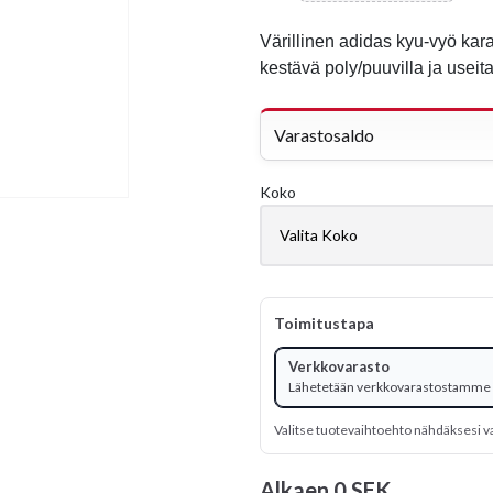
Värillinen adidas kyu-vyö kar
kestävä poly/puuvilla ja useita
Varastosaldo
Koko
Toimitustapa
Verkkovarasto
Lähetetään verkkovarastostamme
Valitse tuotevaihtoehto nähdäksesi v
Alkaen
0 SEK