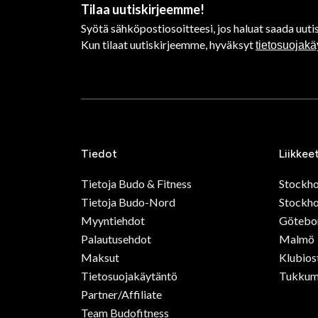
Tilaa uutiskirjeemme!
Syötä sähköpostiosoitteesi, jos haluat saada uutis
Kun tilaat uutiskirjeemme, hyväksyt
tietosuojak
Tiedot
Liikkee
Tietoja Budo & Fitness
Stockh
Tietoja Budo-Nord
Stockho
Myyntiehdot
Götebo
Palautusehdot
Malmö
Maksut
Klubios
Tietosuojakäytäntö
Tukkum
Partner/Affiliate
Team Budofitness