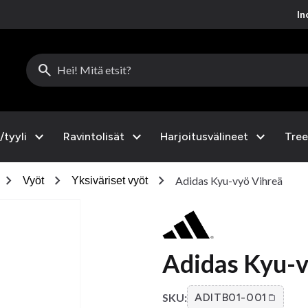
Inc
search
expand_more
expand_more
expand_more
/tyyli
Ravintolisät
Harjoitusvälineet
Tree
chevron_right
chevron_right
chevron_right
Adidas Kyu-vyö Vihreä
Vyöt
Yksiväriset vyöt
Adidas Kyu-v
SKU:
ADITB01-001