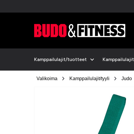
expand_more
Kamppailulajit/tuotteet
Kamppailulajit
chevron_right
chevron_right
Valikoima
Kamppailulajit/tyyli
Judo