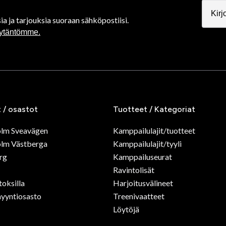
ia ja tarjouksia suoraan sähköpostiisi.
äytäntömme.
t / osastot
Tuotteet / Kategoriat
olm Sveavägen
Kamppailulajit/tuotteet
lm Västberga
Kamppailulajit/tyyli
rg
Kamppailuseurat
Ravintolisät
toksilla
Harjoitusvälineet
yyntiosasto
Treenivaatteet
Löytöjä