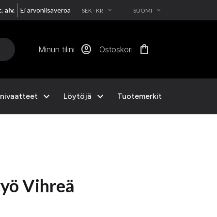
. alv.
Ei arvonlisäveroa
SEK - KR
SUOMI
EXPAND_MORE
EXPAND_MORE
account_circle
shopping_bag
Minun tilini
Ostoskori
expand_more
expand_more
nivaatteet
Löytöjä
Tuotemerkit
yö Vihreä