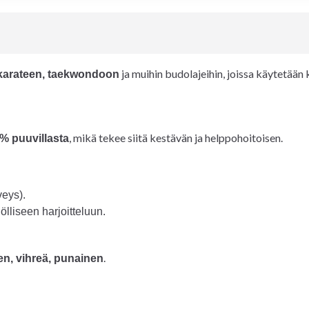
ja muihin budolajeihin, joissa käytetään
karateen, taekwondoon
, mikä tekee siitä kestävän ja helppohoitoisen.
 % puuvillasta
veys).
liseen harjoitteluun.
.
nen, vihreä, punainen