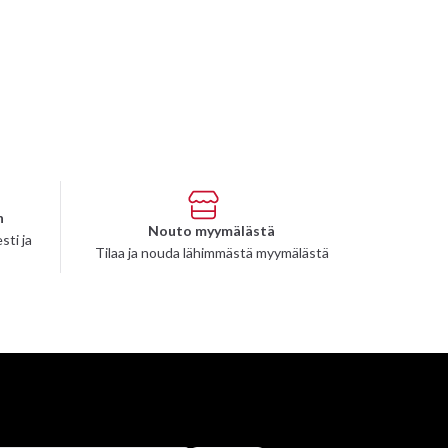
n
Nouto myymälästä
sti ja
Tilaa ja nouda lähimmästä myymälästä