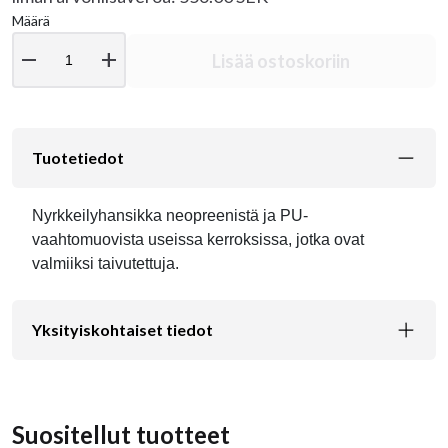
Määrä
remove
add
Lisää ostoskoriin
Tuotetiedot
Nyrkkeilyhansikka neopreenistä ja PU-
vaahtomuovista useissa kerroksissa, jotka ovat
valmiiksi taivutettuja.
Yksityiskohtaiset tiedot
Suositellut tuotteet