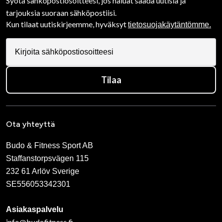
Syötä sähköpostiosoitteesi, jos haluat saada uutisia ja
tarjouksia suoraan sähköpostiisi.
Kun tilaat uutiskirjeemme, hyväksyt
tietosuojakäytäntömme.
Tilaa
Ota yhteyttä
Budo & Fitness Sport AB
Staffanstorpsvägen 115
232 61 Arlöv Sverige
SE556053342301
Asiakaspalvelu
info@budofitness.fi