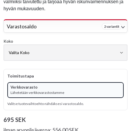
valmiiksi taivutettu ja tarjoaa hyvän iskunvaimennuksen ja
hyvän mukavuuden.
Varastosaldo
2 variantit
Koko
Toimitustapa
Verkkovarasto
Lähetetään verkkovarastostamme
Valitse tuotevaihtoehto nähdäksesi varastosaldo.
695 SEK
ilman arvonlisäveroa: 556.00 SEK