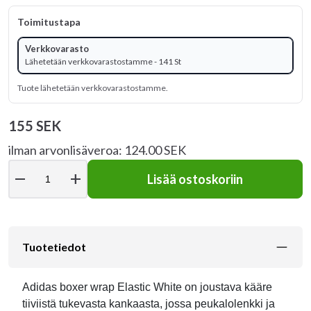
Toimitustapa
Verkkovarasto
Lähetetään verkkovarastostamme - 141 St
Tuote lähetetään verkkovarastostamme.
155 SEK
ilman arvonlisäveroa: 124.00 SEK
remove
add
Lisää ostoskoriin
Tuotetiedot
Adidas boxer wrap Elastic White on joustava kääre
tiiviistä tukevasta kankaasta, jossa peukalolenkki ja