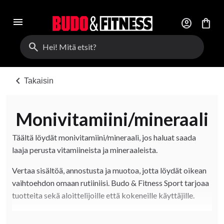
menu
account_circle
shopping_bag
search
chevron_left
Takaisin
Monivitamiini/mineraali
Täältä löydät monivitamiini/mineraali, jos haluat saada
laaja perusta vitamiineista ja mineraaleista.
Vertaa sisältöä, annostusta ja muotoa, jotta löydät oikean
vaihtoehdon omaan rutiiniisi. Budo & Fitness Sport tarjoaa
tuotteita sekä aloittelijoille että kokeneille käyttäjille.