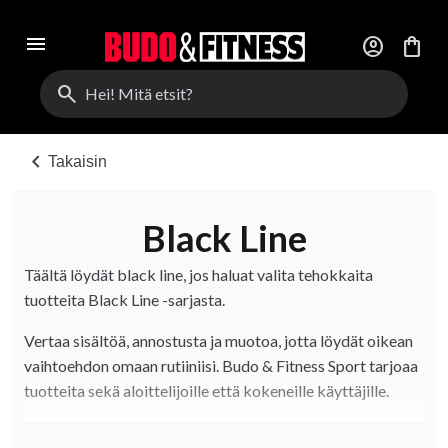
menu
account_circle
shopping_bag
search
chevron_left
Takaisin
Black Line
Täältä löydät black line, jos haluat valita tehokkaita
tuotteita Black Line -sarjasta.
Vertaa sisältöä, annostusta ja muotoa, jotta löydät oikean
vaihtoehdon omaan rutiiniisi. Budo & Fitness Sport tarjoaa
tuotteita sekä aloittelijoille että kokeneille käyttäjille.