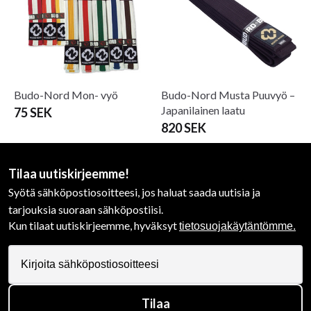
Budo-Nord Mon- vyö
Budo-Nord Musta Puuvyö –
Japanilainen laatu
75 SEK
820 SEK
Tilaa uutiskirjeemme!
Syötä sähköpostiosoitteesi, jos haluat saada uutisia ja
tarjouksia suoraan sähköpostiisi.
Kun tilaat uutiskirjeemme, hyväksyt
tietosuojakäytäntömme.
Tilaa