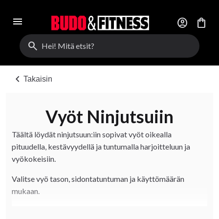
menu
account_circle
shopping_bag
search
chevron_left
Takaisin
Vyöt Ninjutsuiin
Täältä löydät ninjutsuun:iin sopivat vyöt oikealla
pituudella, kestävyydellä ja tuntumalla harjoitteluun ja
vyökokeisiin.
Valitse vyö tason, sidontatuntuman ja käyttömäärän
mukaan.