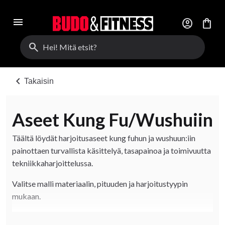
menu
account_circle
shopping_bag
search
chevron_left
Takaisin
Aseet Kung Fu/Wushuiin
Täältä löydät harjoitusaseet kung fuhun ja wushuun:iin
painottaen turvallista käsittelyä, tasapainoa ja toimivuutta
tekniikkaharjoittelussa.
Valitse malli materiaalin, pituuden ja harjoitustyypin
mukaan.