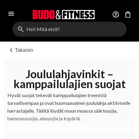
menu
account_circle
shopping_bag
search
chevron_left
Takaisin
Joululahjavinkit –
kamppailulajien suojat
Hyvät suojat tekevät kamppailulajien treenistä
turvallisempaa ja ovat huomaavainen joululahja aktiiviselle
harrastajalle. Täältä löydät muun muassa säärisuojia,
hammassuojia, alasuojia ja kypäriä.
Valitse oikea malli ja koko lajin ja tason mukaan, jotta lahja
tukee harjoittelua pitkään.