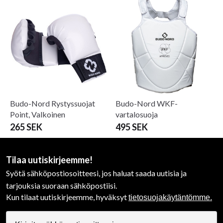
Budo-Nord Rystyssuojat
Budo-Nord WKF-
Point, Valkoinen
vartalosuoja
265 SEK
495 SEK
Tilaa uutiskirjeemme!
Syötä sähköpostiosoitteesi, jos haluat saada uutisia ja
tarjouksia suoraan sähköpostiisi.
Kun tilaat uutiskirjeemme, hyväksyt
tietosuojakäytäntömme.