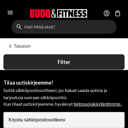
menu
account_circle
shopping_bag
search
chevron_left
Takaisin
Filter
Tilaa uutiskirjeemme!
Syötä sähköpostiosoitteesi, jos haluat saada uutisia ja
tarjouksia suoraan sähköpostiisi.
Kun tilaat uutiskirjeemme, hyväksyt
tietosuojakäytäntömme.