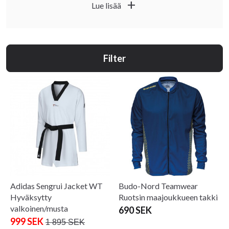
add
Lue lisää
toiminnallisuuden ja kestävyyden välillä.
Filter
Adidas Sengrui Jacket WT
Budo-Nord Teamwear
Hyväksytty
Ruotsin maajoukkueen takki
valkoinen/musta
690 SEK
999 SEK
1 895 SEK