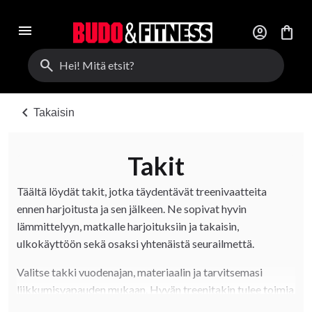
menu
account_circle
shopping_bag
search
chevron_left
Takaisin
Takit
Täältä löydät takit, jotka täydentävät treenivaatteita
ennen harjoitusta ja sen jälkeen. Ne sopivat hyvin
lämmittelyyn, matkalle harjoituksiin ja takaisin,
ulkokäyttöön sekä osaksi yhtenäistä seurailmettä.
Valitse takki vuodenajan, materiaalin ja tarvitsemasi
liikkumisvapauden mukaan. Hyvän treenitakin tulee toimia
muiden kerrosten päällä ja tarjota tasapaino mukavuuden,