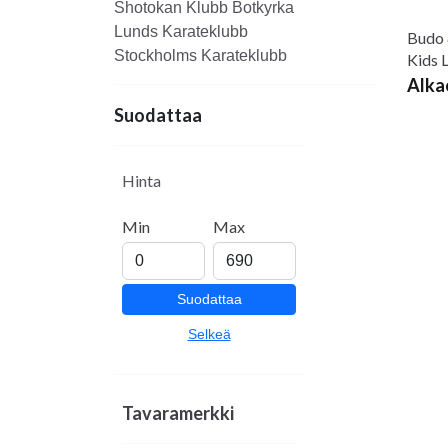
Shotokan Klubb Botkyrka
att den passar såväl g
Lunds Karateklubb
Budo 
som motion.
Stockholms Karateklubb
Kids 
Alka
Kempo knockdown no-gi
mattkamp, lås och and
Suodattaa
tävling, men är också
KKF Dalby
Hinta
Min
Max
Suodattaa
Selkeä
Tavaramerkki