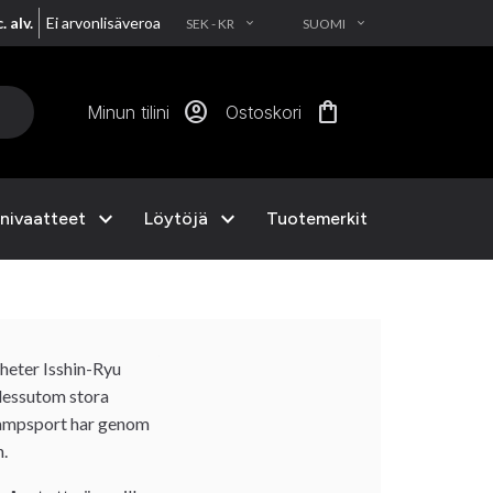
. alv.
Ei arvonlisäveroa
SEK - KR
SUOMI
EXPAND_MORE
EXPAND_MORE
account_circle
shopping_bag
Minun tilini
Ostoskori
expand_more
expand_more
nivaatteet
Löytöjä
Tuotemerkit
 heter Isshin-Ryu
 dessutom stora
. Kampsport har genom
n.