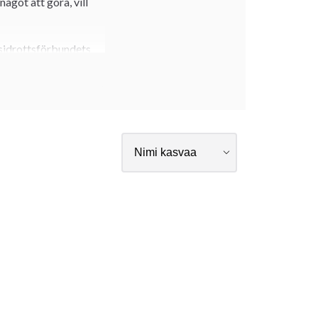
ågot att göra, vill
ksidrottsförbundets
re, elever och
ideell förening hos
&
et, samt WMAS. Vill
 Har du mindre frågor
h hälsar på. Det är
te men har också
ex. escrima. Du har
rutsättningar. Det gör