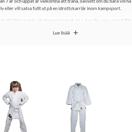
ån 7 år och uppåt är välkomna att träna, oavsett om du bara vill ha n
v eller vill satsa fullt ut på en idrottskarriär inom kampsport.
sidrottsförbundets värdegrund som du bl.a. kan läsa mer om på Ri
är att det ska vara roligt att träna och att vi alla tillsammans, leda
add
Lue lisää
 där alla kan trivas och får plats. Föreningen är registrerad som en 
idrottsskadeförsäkring för alla våra medlemmar och instruktörer.
ar i Riksidrottsförbundets specialidrottsförbund Svenska Budo 
 genom deras underförbund Svenska Kampidrottsförbundet.
r i Svenska Taijutsu / Jujutsu Förbundet, Svenska Kempoförbund
t av prova på? Kom ner till någon av våra träningar så visar vi runt.
kontaktformulär, men vi rekommenderar verkligen att du kommer oc
visa och beskriva på plats i rätt miljö.
r Isshin-Ryu Kempo karate och innehåller mycket från klassisk kara
k-boxning och judo. Olika typer av vapenträning förkommer också t.
eter att själv anpassa den till din egen variant som passar dina fö