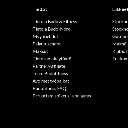
Tiedot
Liikkee
Tietoja Budo & Fitness
Stockh
Tietoja Budo-Nord
Stockho
Myyntiehdot
Götebo
Palautusehdot
Malmö
Maksut
Klubios
Tietosuojakäytäntö
Tukkum
Partner/Affiliate
Team Budofitness
Avoimet työpaikat
Budofitness FAQ
Peruuttamisoikeus ja palautus