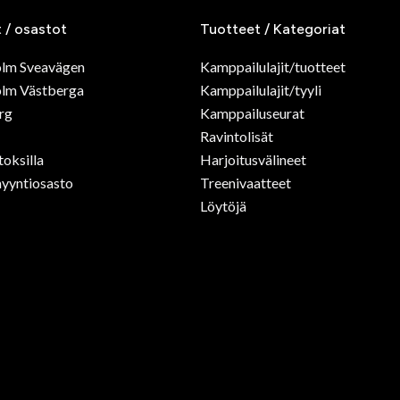
t / osastot
Tuotteet / Kategoriat
olm Sveavägen
Kamppailulajit/tuotteet
lm Västberga
Kamppailulajit/tyyli
rg
Kamppailuseurat
Ravintolisät
toksilla
Harjoitusvälineet
yyntiosasto
Treenivaatteet
Löytöjä