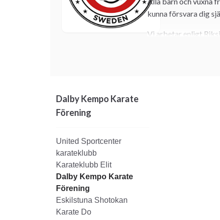
Alla barn och vuxna fr
kunna försvara dig själ
Vi arbetar enligt Rik
hemsida. Inställningen 
föräldrar har en klubb
Skatteverket och har 
Vi ingår som medlemm
Dalby Kempo Karate
Kampsportsförbundet
Förening
Vi är också medlemma
du veta mer, eller ren
United Sportcenter
kan du använda vårt 
karateklubb
så mycket enklare att 
Karateklubb Elit
Dalby Kempo Karate
Kempo karate
Förening
Stilen vi tränar hete
Eskilstuna Shotokan
inslag från bl.a. kic
Karate Do
dessutom stora möjligh