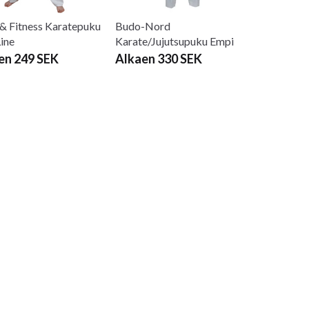
ammal som ung, för den som vill satsa fullt ut eller den som bara v
& Fitness Karatepuku
Budo-Nord
Line
Karate/Jujutsupuku Empi
en 249 SEK
Alkaen 330 SEK
 är en fullkontaktssport. I Knockdown tränar man slag, spark, n
ra tekniker för att nedkämpa sin motståndare. I huvudsak är denn
 en mycket allsidig träningsform.